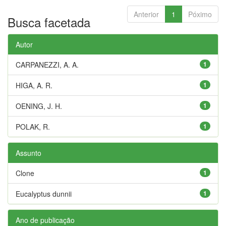
Anterior
1
Póximo
Busca facetada
Autor
CARPANEZZI, A. A.
1
HIGA, A. R.
1
OENING, J. H.
1
POLAK, R.
1
Assunto
Clone
1
Eucalyptus dunnii
1
Ano de publicação