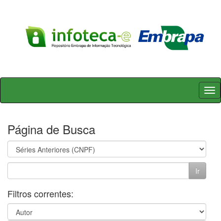
Skip
navigation
Página de Busca
Filtros correntes: