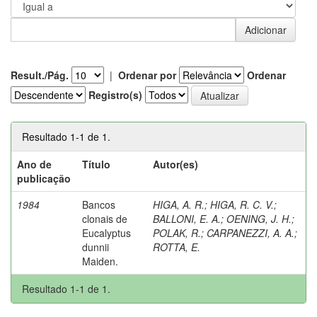
Result./Pág.
|
Ordenar por
Ordenar
Registro(s)
Resultado 1-1 de 1.
Ano de
Título
Autor(es)
publicação
1984
Bancos
HIGA, A. R.
;
HIGA, R. C. V.
;
clonais de
BALLONI, E. A.
;
OENING, J. H.
;
Eucalyptus
POLAK, R.
;
CARPANEZZI, A. A.
;
dunnii
ROTTA, E.
Maiden.
Resultado 1-1 de 1.