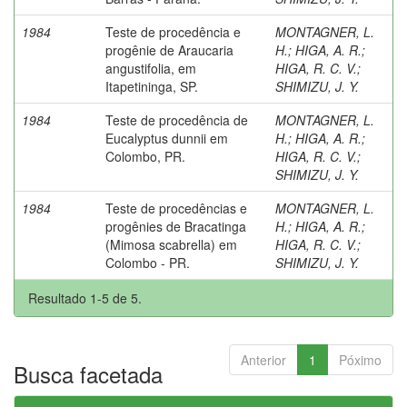
1984
Teste de procedência e
MONTAGNER, L.
progênie de Araucaria
H.
;
HIGA, A. R.
;
angustifolia, em
HIGA, R. C. V.
;
Itapetininga, SP.
SHIMIZU, J. Y.
1984
Teste de procedência de
MONTAGNER, L.
Eucalyptus dunnii em
H.
;
HIGA, A. R.
;
Colombo, PR.
HIGA, R. C. V.
;
SHIMIZU, J. Y.
1984
Teste de procedências e
MONTAGNER, L.
progênies de Bracatinga
H.
;
HIGA, A. R.
;
(Mimosa scabrella) em
HIGA, R. C. V.
;
Colombo - PR.
SHIMIZU, J. Y.
Resultado 1-5 de 5.
Anterior
1
Póximo
Busca facetada