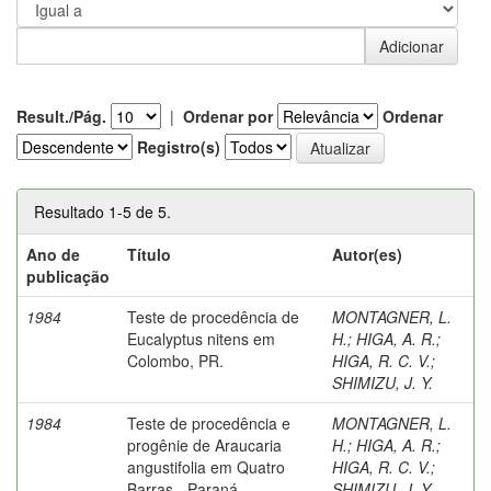
Result./Pág.
|
Ordenar por
Ordenar
Registro(s)
Resultado 1-5 de 5.
Ano de
Título
Autor(es)
publicação
1984
Teste de procedência de
MONTAGNER, L.
Eucalyptus nitens em
H.
;
HIGA, A. R.
;
Colombo, PR.
HIGA, R. C. V.
;
SHIMIZU, J. Y.
1984
Teste de procedência e
MONTAGNER, L.
progênie de Araucaria
H.
;
HIGA, A. R.
;
angustifolia em Quatro
HIGA, R. C. V.
;
Barras - Paraná.
SHIMIZU, J. Y.