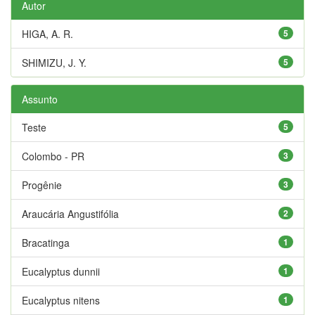
Autor
HIGA, A. R.
5
SHIMIZU, J. Y.
5
Assunto
Teste
5
Colombo - PR
3
Progênie
3
Araucária Angustifólia
2
Bracatinga
1
Eucalyptus dunnii
1
Eucalyptus nitens
1