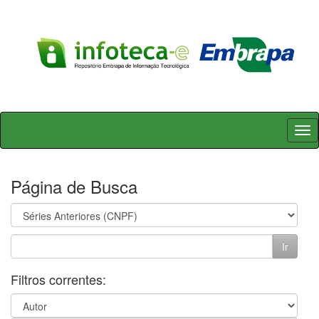
Skip
navigation
Página de Busca
Filtros correntes: