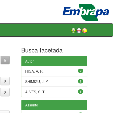
Busca facetada
Autor
HIGA, A. R.
2
SHIMIZU, J. Y.
2
ALVES, S. T.
1
Assunto