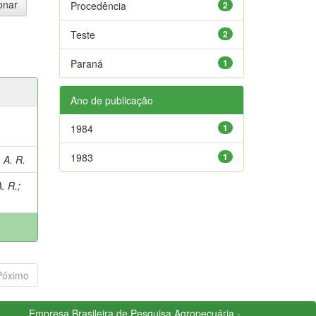
Procedência
2
Teste
2
Paraná
1
Ano de publicação
1984
1
1983
1
 A. R.
. R.
;
Póximo
Empresa Brasileira de Pesquisa Agropecuária -