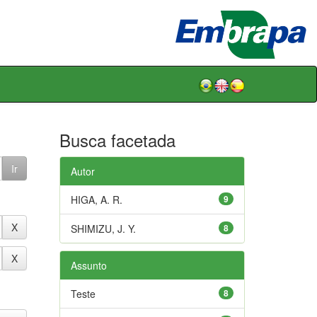
Busca facetada
Autor
HIGA, A. R.
9
SHIMIZU, J. Y.
8
Assunto
Teste
8