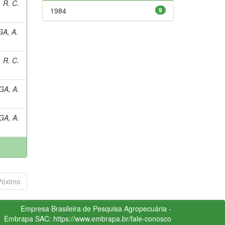
 R. C.
1984
9
GA, A.
 R. C.
GA, A.
GA, A.
Póximo
Empresa Brasileira de Pesquisa Agropecuária -
Embrapa
SAC:
https://www.embrapa.br/fale-conosco