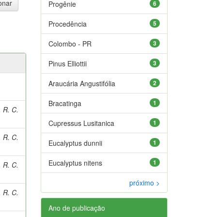
Progênie
6
Procedência
5
Colombo - PR
3
Pinus Elliottii
3
Araucária Angustifólia
2
Bracatinga
1
 R. C.
Cupressus Lusitanica
1
 R. C.
Eucalyptus dunnii
1
Eucalyptus nitens
1
 R. C.
próximo >
 R. C.
Ano de publicação