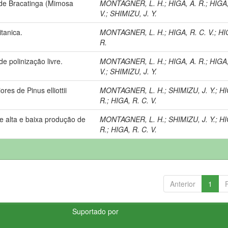
 de Bracatinga (Mimosa
MONTAGNER, L. H.
;
HIGA, A. R.
;
HIGA,
V.
;
SHIMIZU, J. Y.
tanica.
MONTAGNER, L. H.
;
HIGA, R. C. V.
;
HI
R.
de polinização livre.
MONTAGNER, L. H.
;
HIGA, A. R.
;
HIGA,
V.
;
SHIMIZU, J. Y.
res de Pinus elliottii
MONTAGNER, L. H.
;
SHIMIZU, J. Y.
;
HI
R.
;
HIGA, R. C. V.
 de alta e baixa produção de
MONTAGNER, L. H.
;
SHIMIZU, J. Y.
;
HI
R.
;
HIGA, R. C. V.
Anterior
1
Suportado por