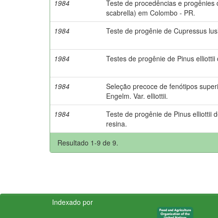
1984
Teste de procedências e progênies
scabrella) em Colombo - PR.
1984
Teste de progênie de Cupressus lusi
1984
Testes de progênie de Pinus elliottii 
1984
Seleção precoce de fenótipos superio
Engelm. Var. elliottii.
1984
Teste de progênie de Pinus elliottii
resina.
Resultado 1-9 de 9.
Indexado por