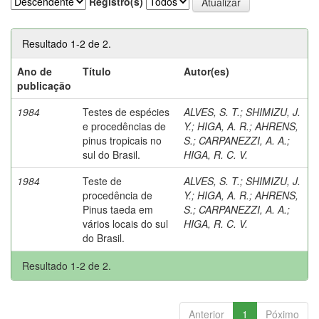
Registro(s)
Resultado 1-2 de 2.
Ano de
Título
Autor(es)
publicação
1984
Testes de espécies
ALVES, S. T.
;
SHIMIZU, J.
e procedências de
Y.
;
HIGA, A. R.
;
AHRENS,
pinus tropicais no
S.
;
CARPANEZZI, A. A.
;
sul do Brasil.
HIGA, R. C. V.
1984
Teste de
ALVES, S. T.
;
SHIMIZU, J.
procedência de
Y.
;
HIGA, A. R.
;
AHRENS,
Pinus taeda em
S.
;
CARPANEZZI, A. A.
;
vários locais do sul
HIGA, R. C. V.
do Brasil.
Resultado 1-2 de 2.
Anterior
1
Póximo