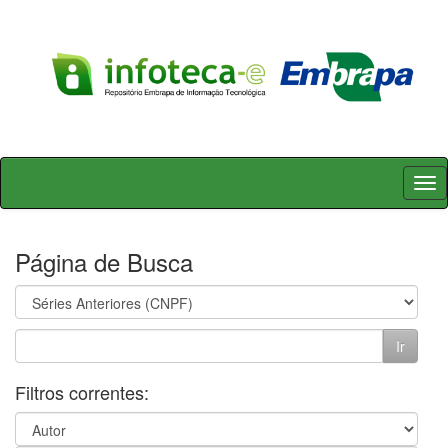
Skip
navigation
Página de Busca
Filtros correntes: