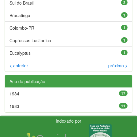
Sul do Brasil
2
Bracatinga
1
Colombo-PR
1
Cupressus Lusitanica
1
Eucalyptus
1
< anterior
próximo >
Ano de publicação
1984
17
1983
11
Indexado por