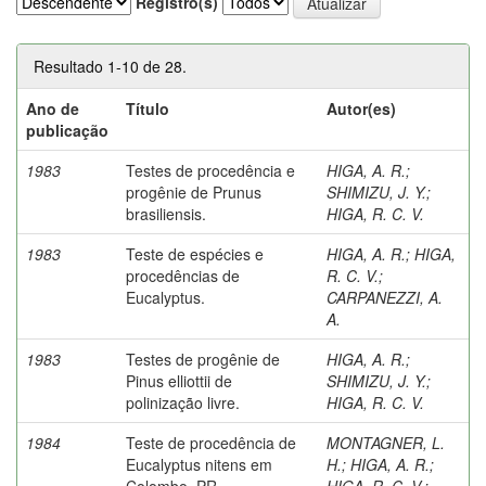
Registro(s)
Resultado 1-10 de 28.
Ano de
Título
Autor(es)
publicação
1983
Testes de procedência e
HIGA, A. R.
;
progênie de Prunus
SHIMIZU, J. Y.
;
brasiliensis.
HIGA, R. C. V.
1983
Teste de espécies e
HIGA, A. R.
;
HIGA,
procedências de
R. C. V.
;
Eucalyptus.
CARPANEZZI, A.
A.
1983
Testes de progênie de
HIGA, A. R.
;
Pinus elliottii de
SHIMIZU, J. Y.
;
polinização livre.
HIGA, R. C. V.
1984
Teste de procedência de
MONTAGNER, L.
Eucalyptus nitens em
H.
;
HIGA, A. R.
;
Colombo, PR.
HIGA, R. C. V.
;