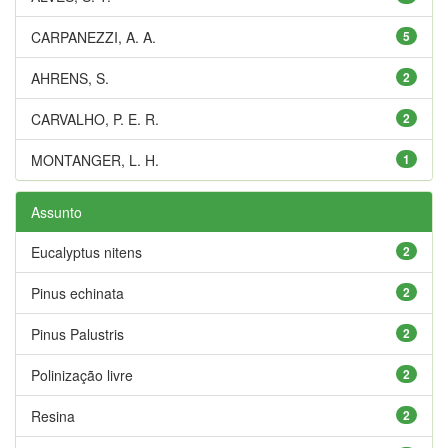
CARPANEZZI, A. A.
5
AHRENS, S.
2
CARVALHO, P. E. R.
2
MONTANGER, L. H.
1
Assunto
Eucalyptus nitens
2
Pinus echinata
2
Pinus Palustris
2
Polinização livre
2
Resina
2