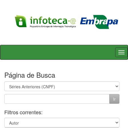
Skip
navigation
Página de Busca
Filtros correntes: