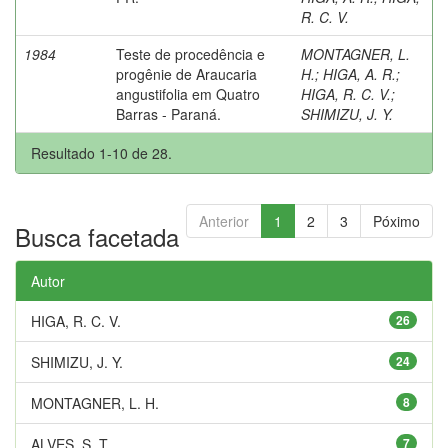
R. C. V.
1984
Teste de procedência e
MONTAGNER, L.
progênie de Araucaria
H.
;
HIGA, A. R.
;
angustifolia em Quatro
HIGA, R. C. V.
;
Barras - Paraná.
SHIMIZU, J. Y.
Resultado 1-10 de 28.
Anterior
1
2
3
Póximo
Busca facetada
Autor
HIGA, R. C. V.
26
SHIMIZU, J. Y.
24
MONTAGNER, L. H.
8
ALVES, S. T.
7