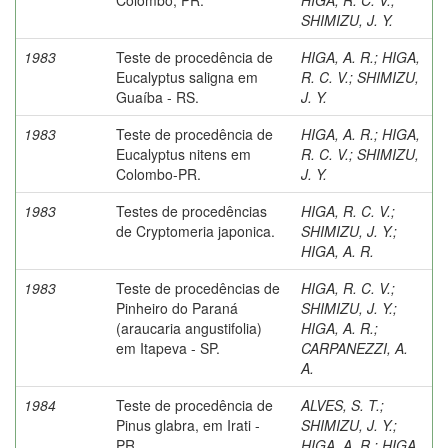
SHIMIZU, J. Y.
1983
Teste de procedência de
HIGA, A. R.
;
HIGA,
Eucalyptus saligna em
R. C. V.
;
SHIMIZU,
Guaíba - RS.
J. Y.
1983
Teste de procedência de
HIGA, A. R.
;
HIGA,
Eucalyptus nitens em
R. C. V.
;
SHIMIZU,
Colombo-PR.
J. Y.
1983
Testes de procedências
HIGA, R. C. V.
;
de Cryptomeria japonica.
SHIMIZU, J. Y.
;
HIGA, A. R.
1983
Teste de procedências de
HIGA, R. C. V.
;
Pinheiro do Paraná
SHIMIZU, J. Y.
;
(araucaria angustifolia)
HIGA, A. R.
;
em Itapeva - SP.
CARPANEZZI, A.
A.
1984
Teste de procedência de
ALVES, S. T.
;
Pinus glabra, em Irati -
SHIMIZU, J. Y.
;
PR.
HIGA, A. R.
;
HIGA,