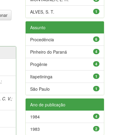
ALVES, S. T.
1
Assunto
Procedência
6
Pinheiro do Paraná
4
Progênie
4
Itapetininga
1
.
;
São Paulo
1
 C. V.
;
Ano de publicação
1984
4
1983
2