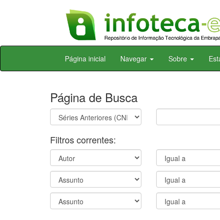
Skip
Página inicial
Navegar
Sobre
Est
navigation
Página de Busca
Filtros correntes: