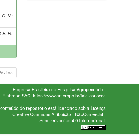
 C. V.
;
 E. R.
Póximo
Empresa Brasileira de Pesquisa Agropecuária -
Embrapa
SAC:
https://www.embrapa.br/fale-conosco
conteúdo do repositório está licenciado sob a Licença
Creative Commons
Atribuição - NãoComercial -
SemDerivações 4.0 Internacional.