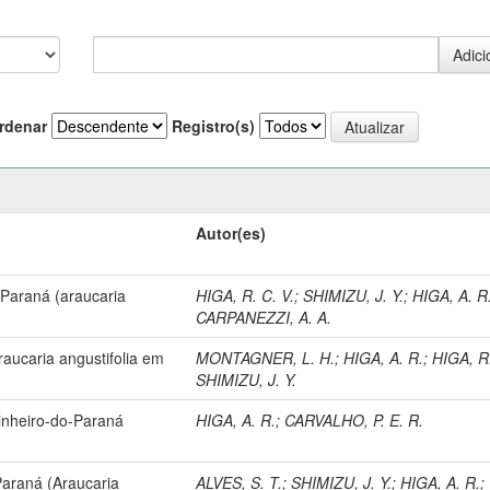
rdenar
Registro(s)
Autor(es)
 Paraná (araucaria
HIGA, R. C. V.
;
SHIMIZU, J. Y.
;
HIGA, A. R
CARPANEZZI, A. A.
aucaria angustifolia em
MONTAGNER, L. H.
;
HIGA, A. R.
;
HIGA, R.
SHIMIZU, J. Y.
inheiro-do-Paraná
HIGA, A. R.
;
CARVALHO, P. E. R.
Paraná (Araucaria
ALVES, S. T.
;
SHIMIZU, J. Y.
;
HIGA, A. R.
;