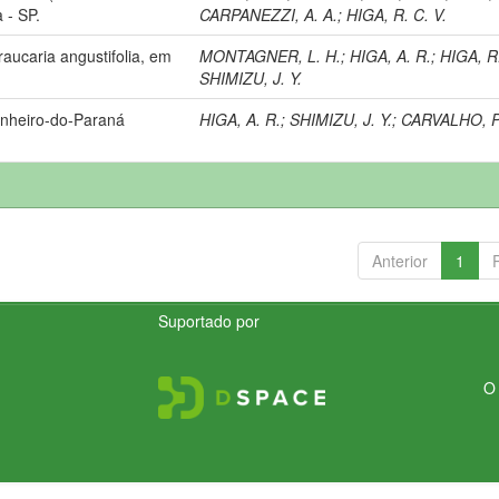
 - SP.
CARPANEZZI, A. A.
;
HIGA, R. C. V.
aucaria angustifolia, em
MONTAGNER, L. H.
;
HIGA, A. R.
;
HIGA, R.
SHIMIZU, J. Y.
inheiro-do-Paraná
HIGA, A. R.
;
SHIMIZU, J. Y.
;
CARVALHO, P.
Anterior
1
Suportado por
O 