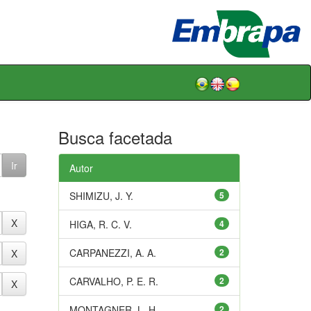
Busca facetada
Autor
SHIMIZU, J. Y.
5
HIGA, R. C. V.
4
CARPANEZZI, A. A.
2
CARVALHO, P. E. R.
2
MONTAGNER, L. H.
2