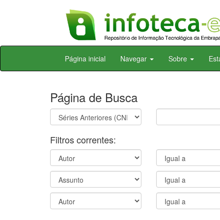
Skip
Página inicial
Navegar
Sobre
Est
navigation
Página de Busca
Filtros correntes: