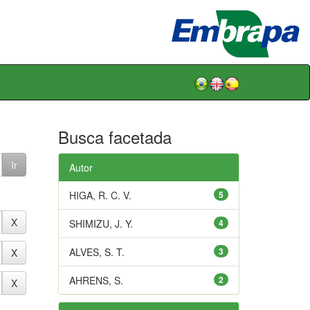
Busca facetada
Autor
HIGA, R. C. V.
5
SHIMIZU, J. Y.
4
ALVES, S. T.
3
AHRENS, S.
2