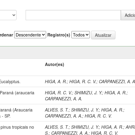
rdenar
Registro(s)
Autor(es)
Eucalyptus.
HIGA, A. R.
;
HIGA, R. C. V.
;
CARPANEZZI, A. A
 Paraná (araucaria
HIGA, R. C. V.
;
SHIMIZU, J. Y.
;
HIGA, A. R.
;
CARPANEZZI, A. A.
Paraná (Araucaria
ALVES, S. T.
;
SHIMIZU, J. Y.
;
HIGA, A. R.
;
 - SP.
CARPANEZZI, A. A.
;
HIGA, R. C. V.
pinus tropicais no
ALVES, S. T.
;
SHIMIZU, J. Y.
;
HIGA, A. R.
;
AHR
S.
;
CARPANEZZI, A. A.
;
HIGA, R. C. V.