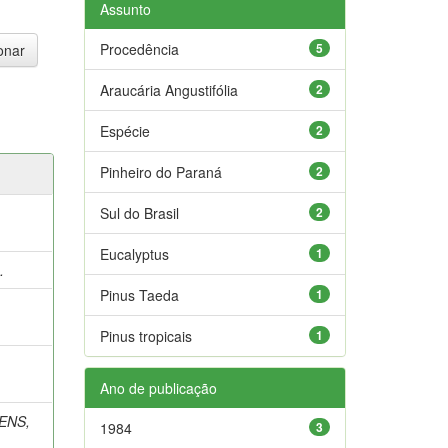
Assunto
Procedência
5
Araucária Angustifólia
2
Espécie
2
Pinheiro do Paraná
2
Sul do Brasil
2
Eucalyptus
1
.
Pinus Taeda
1
Pinus tropicais
1
Ano de publicação
ENS,
1984
3