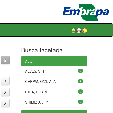
Busca facetada
Autor
ALVES, S. T.
2
CARPANEZZI, A. A.
2
HIGA, R. C. V.
2
SHIMIZU, J. Y.
2