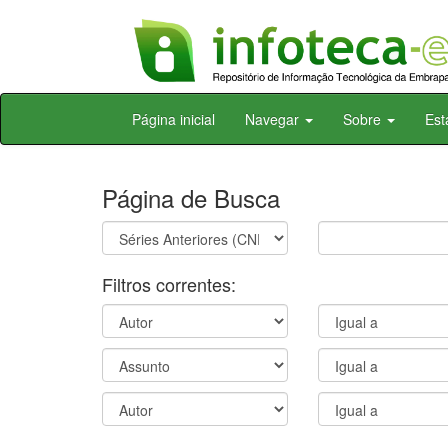
Skip
Página inicial
Navegar
Sobre
Est
navigation
Página de Busca
Filtros correntes: