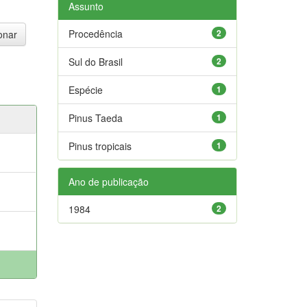
Assunto
Procedência
2
Sul do Brasil
2
Espécie
1
Pinus Taeda
1
Pinus tropicais
1
Ano de publicação
1984
2