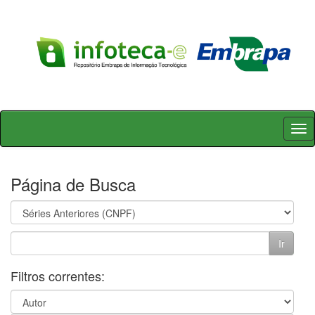
Skip
navigation
Página de Busca
Filtros correntes: