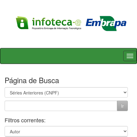
Skip
navigation
Página de Busca
Filtros correntes: