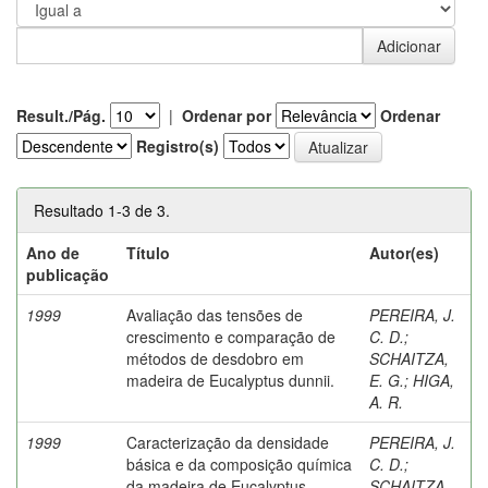
Result./Pág.
|
Ordenar por
Ordenar
Registro(s)
Resultado 1-3 de 3.
Ano de
Título
Autor(es)
publicação
1999
Avaliação das tensões de
PEREIRA, J.
crescimento e comparação de
C. D.
;
métodos de desdobro em
SCHAITZA,
madeira de Eucalyptus dunnii.
E. G.
;
HIGA,
A. R.
1999
Caracterização da densidade
PEREIRA, J.
básica e da composição química
C. D.
;
da madeira de Eucalyptus
SCHAITZA,