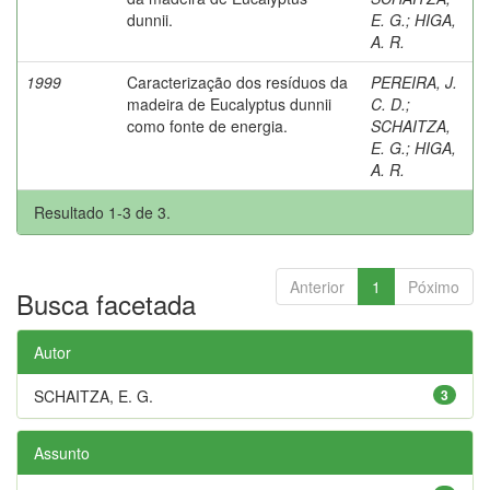
dunnii.
E. G.
;
HIGA,
A. R.
1999
Caracterização dos resíduos da
PEREIRA, J.
madeira de Eucalyptus dunnii
C. D.
;
como fonte de energia.
SCHAITZA,
E. G.
;
HIGA,
A. R.
Resultado 1-3 de 3.
Anterior
1
Póximo
Busca facetada
Autor
SCHAITZA, E. G.
3
Assunto