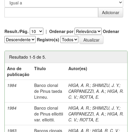
Result./Pág.
|
Ordenar por
Ordenar
Registro(s)
Resultado 1-5 de 5.
Ano de
Título
Autor(es)
publicação
1984
Banco clonal
HIGA, A. R.
;
SHIMIZU, J. Y.
;
de Pinus taeda
CARPANEZZI, A. A.
;
HIGA, R.
Linneu.
C. V.
;
ROTTA, E.
1984
Banco clonal
HIGA, A. R.
;
SHIMIZU, J. Y.
;
de Pinus elliottii
CARPANEZZI, A. A.
;
HIGA, R.
var. elliottii.
C. V.
;
ROTTA, E.
1983
Bancos clonais
HIGA, A. R.
;
HIGA, R. C. V.
;