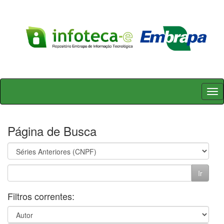
Skip
navigation
Página de Busca
Filtros correntes: