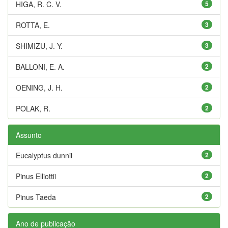
HIGA, R. C. V.
5
ROTTA, E.
3
SHIMIZU, J. Y.
3
BALLONI, E. A.
2
OENING, J. H.
2
POLAK, R.
2
Assunto
Eucalyptus dunnii
2
Pinus Elliottii
2
Pinus Taeda
2
Ano de publicação