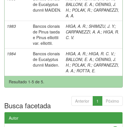
de Eucalyptus
BALLONI, E. A.
;
OENING, J.
dunnii MAIDEN.
H.
;
POLAK, R.
;
CARPANEZZI,
A. A.
1983
Bancos clonais
HIGA, A. R.
;
SHIMIZU, J. Y.
;
de Pinus taeda
CARPANEZZI, A. A.
;
HIGA, R.
e Pinus elliottii
C. V.
var. elliottii.
1984
Bancos clonais
HIGA, A. R.
;
HIGA, R. C. V.
;
de Eucalyptus
BALLONI, E. A.
;
OENING, J.
dunnii Maiden.
H.
;
POLAK, R.
;
CARPANEZZI,
A. A.
;
ROTTA, E.
Resultado 1-5 de 5.
Anterior
1
Póximo
Busca facetada
Autor