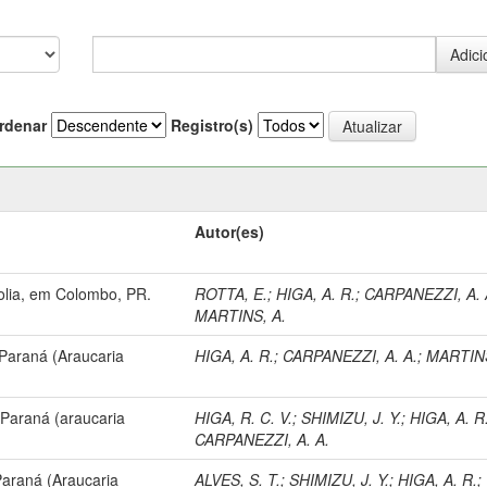
rdenar
Registro(s)
Autor(es)
olia, em Colombo, PR.
ROTTA, E.
;
HIGA, A. R.
;
CARPANEZZI, A. 
MARTINS, A.
Paraná (Araucaria
HIGA, A. R.
;
CARPANEZZI, A. A.
;
MARTINS
 Paraná (araucaria
HIGA, R. C. V.
;
SHIMIZU, J. Y.
;
HIGA, A. R
CARPANEZZI, A. A.
Paraná (Araucaria
ALVES, S. T.
;
SHIMIZU, J. Y.
;
HIGA, A. R.
;