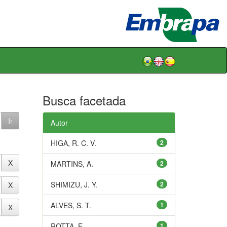
Busca facetada
Autor
HIGA, R. C. V.
2
MARTINS, A.
2
SHIMIZU, J. Y.
2
ALVES, S. T.
1
ROTTA, E.
1