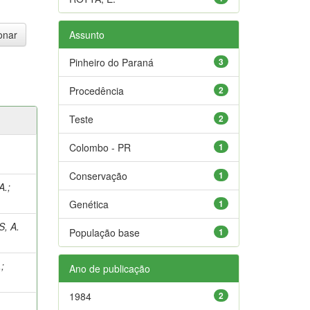
Assunto
Pinheiro do Paraná
3
Procedência
2
Teste
2
Colombo - PR
1
Conservação
1
A.
;
Genética
1
, A.
População base
1
.
;
Ano de publicação
1984
2