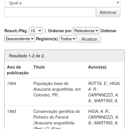
Result./Pág.
|
Ordenar por
Ordenar
Registro(s)
Resultado 1-2 de 2.
Ano de
Título
Autor(es)
publicação
1984
População base de
ROTTA, E.
;
HIGA,
Araucaria angustifolia, em
A. R.
;
Colombo, PR.
CARPANEZZI, A.
A.
;
MARTINS, A.
1983
Conservação genética do
HIGA, A. R.
;
Pinheiro do Paraná
CARPANEZZI, A.
(Araucaria angustifolia
A.
;
MARTINS, A.
(Bert.) O. Ktze).