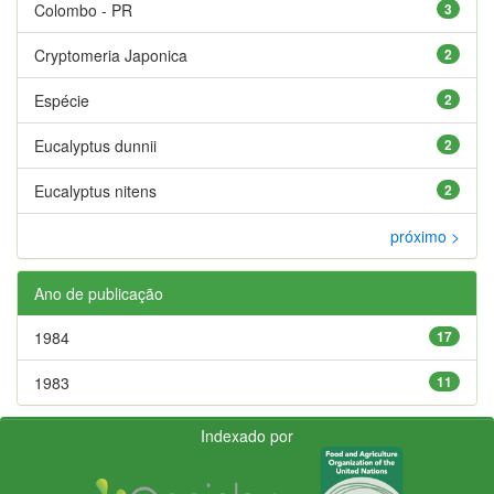
Colombo - PR
3
Cryptomeria Japonica
2
Espécie
2
Eucalyptus dunnii
2
Eucalyptus nitens
2
próximo >
Ano de publicação
1984
17
1983
11
Indexado por