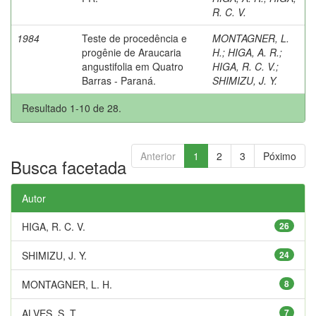
R. C. V.
1984
Teste de procedência e
MONTAGNER, L.
progênie de Araucaria
H.
;
HIGA, A. R.
;
angustifolia em Quatro
HIGA, R. C. V.
;
Barras - Paraná.
SHIMIZU, J. Y.
Resultado 1-10 de 28.
Anterior
1
2
3
Póximo
Busca facetada
Autor
HIGA, R. C. V.
26
SHIMIZU, J. Y.
24
MONTAGNER, L. H.
8
ALVES, S. T.
7