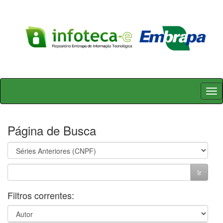
Skip
navigation
Página de Busca
Filtros correntes: