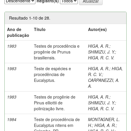
Registro(s)
Resultado 1-10 de 28.
Ano de
Título
Autor(es)
publicação
1983
Testes de procedência e
HIGA, A. R.
;
progênie de Prunus
SHIMIZU, J. Y.
;
brasiliensis.
HIGA, R. C. V.
1983
Teste de espécies e
HIGA, A. R.
;
HIGA,
procedências de
R. C. V.
;
Eucalyptus.
CARPANEZZI, A.
A.
1983
Testes de progênie de
HIGA, A. R.
;
Pinus elliottii de
SHIMIZU, J. Y.
;
polinização livre.
HIGA, R. C. V.
1984
Teste de procedência de
MONTAGNER, L.
Eucalyptus nitens em
H.
;
HIGA, A. R.
;
Colombo, PR.
HIGA, R. C. V.
;