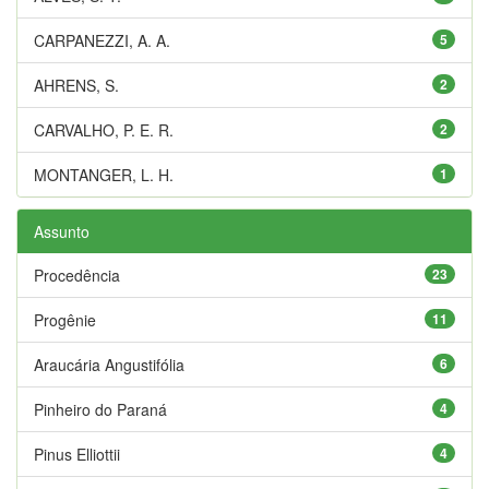
CARPANEZZI, A. A.
5
AHRENS, S.
2
CARVALHO, P. E. R.
2
MONTANGER, L. H.
1
Assunto
Procedência
23
Progênie
11
Araucária Angustifólia
6
Pinheiro do Paraná
4
Pinus Elliottii
4