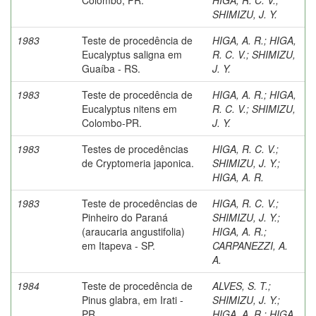
SHIMIZU, J. Y.
1983
Teste de procedência de
HIGA, A. R.
;
HIGA,
Eucalyptus saligna em
R. C. V.
;
SHIMIZU,
Guaíba - RS.
J. Y.
1983
Teste de procedência de
HIGA, A. R.
;
HIGA,
Eucalyptus nitens em
R. C. V.
;
SHIMIZU,
Colombo-PR.
J. Y.
1983
Testes de procedências
HIGA, R. C. V.
;
de Cryptomeria japonica.
SHIMIZU, J. Y.
;
HIGA, A. R.
1983
Teste de procedências de
HIGA, R. C. V.
;
Pinheiro do Paraná
SHIMIZU, J. Y.
;
(araucaria angustifolia)
HIGA, A. R.
;
em Itapeva - SP.
CARPANEZZI, A.
A.
1984
Teste de procedência de
ALVES, S. T.
;
Pinus glabra, em Irati -
SHIMIZU, J. Y.
;
PR.
HIGA, A. R.
;
HIGA,