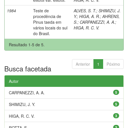
1984
Teste de
ALVES, S. T.
;
SHIMIZU, J.
procedência de
Y.
;
HIGA, A. R.
;
AHRENS,
Pinus taeda em
S.
;
CARPANEZZI, A. A.
;
vários locais do sul
HIGA, R. C. V.
do Brasil.
Resultado 1-5 de 5.
Anterior
1
Póximo
Busca facetada
Autor
CARPANEZZI, A. A.
5
SHIMIZU, J. Y.
5
HIGA, R. C. V.
3
ROTTA, E.
2