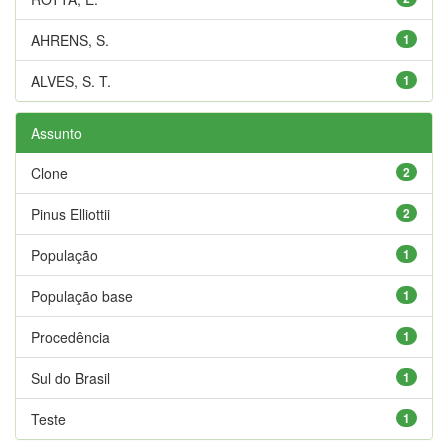
AHRENS, S.
1
ALVES, S. T.
1
Assunto
Clone
2
Pinus Elliottii
2
População
1
População base
1
Procedência
1
Sul do Brasil
1
Teste
1