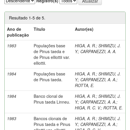
Registro(s)
Resultado 1-5 de 5.
Ano de
Título
Autor(es)
publicação
1983
Populações base
HIGA, A. R.
;
SHIMIZU, J.
de Pinus taeda e
Y.
;
CARPANEZZI, A. A.
de Pinus elliottii var.
elliottii.
1984
Populações base
HIGA, A. R.
;
SHIMIZU, J.
de Pinus taeda.
Y.
;
CARPANEZZI, A. A.
;
ROTTA, E.
1984
Banco clonal de
HIGA, A. R.
;
SHIMIZU, J.
Pinus taeda Linneu.
Y.
;
CARPANEZZI, A. A.
;
HIGA, R. C. V.
;
ROTTA, E.
1983
Bancos clonais de
HIGA, A. R.
;
SHIMIZU, J.
Pinus taeda e Pinus
Y.
;
CARPANEZZI, A. A.
;
elliottii var. elliottii.
HIGA, R. C. V.