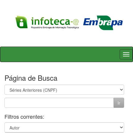
Skip
navigation
Página de Busca
Filtros correntes: