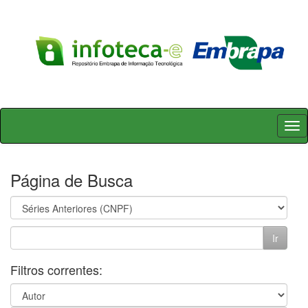
Skip
navigation
Página de Busca
Filtros correntes: