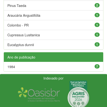
Pinus Taeda
2
Araucária Angustifólia
1
Colombo - PR
1
Cupressus Lusitanica
1
Eucalyptus dunnii
1
Ano de publicação
1984
7
Indexado por