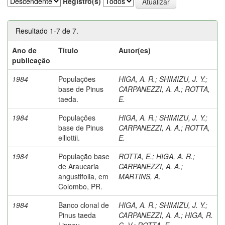
Registro(s)
Resultado 1-7 de 7.
Ano de
Título
Autor(es)
publicação
1984
Populações
HIGA, A. R.
;
SHIMIZU, J. Y.
;
base de Pinus
CARPANEZZI, A. A.
;
ROTTA,
taeda.
E.
1984
Populações
HIGA, A. R.
;
SHIMIZU, J. Y.
;
base de Pinus
CARPANEZZI, A. A.
;
ROTTA,
elliottii.
E.
1984
População base
ROTTA, E.
;
HIGA, A. R.
;
de Araucaria
CARPANEZZI, A. A.
;
angustifolia, em
MARTINS, A.
Colombo, PR.
1984
Banco clonal de
HIGA, A. R.
;
SHIMIZU, J. Y.
;
Pinus taeda
CARPANEZZI, A. A.
;
HIGA, R.
Linneu.
C. V.
;
ROTTA, E.