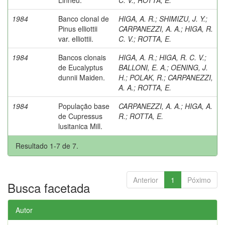
1984
Banco clonal de
HIGA, A. R.
;
SHIMIZU, J. Y.
;
Pinus elliottii
CARPANEZZI, A. A.
;
HIGA, R.
var. elliottii.
C. V.
;
ROTTA, E.
1984
Bancos clonais
HIGA, A. R.
;
HIGA, R. C. V.
;
de Eucalyptus
BALLONI, E. A.
;
OENING, J.
dunnii Maiden.
H.
;
POLAK, R.
;
CARPANEZZI,
A. A.
;
ROTTA, E.
1984
População base
CARPANEZZI, A. A.
;
HIGA, A.
de Cupressus
R.
;
ROTTA, E.
lusitanica Mill.
Resultado 1-7 de 7.
Anterior
1
Póximo
Busca facetada
Autor