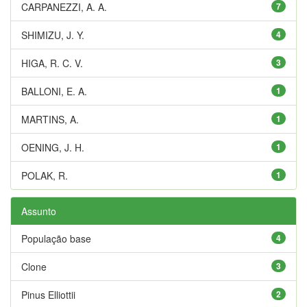
CARPANEZZI, A. A.
7
SHIMIZU, J. Y.
4
HIGA, R. C. V.
3
BALLONI, E. A.
1
MARTINS, A.
1
OENING, J. H.
1
POLAK, R.
1
Assunto
População base
4
Clone
3
Pinus Elliottii
2