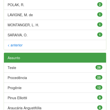
POLAK, R.
2
LAVIGNE, M. de
1
MONTANGER, L. H.
1
SARAIVA, O.
1
< anterior
Assunto
Teste
28
Procedência
25
Progênie
12
Pinus Elliottii
9
Araucária Angustifólia
8