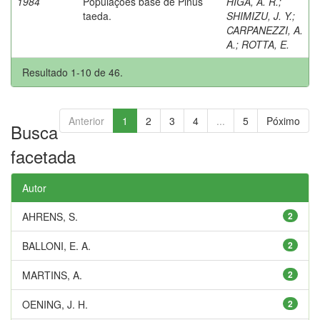
1984
Populações base de Pinus
HIGA, A. R.
;
taeda.
SHIMIZU, J. Y.
;
CARPANEZZI, A.
A.
;
ROTTA, E.
Resultado 1-10 de 46.
Anterior
1
2
3
4
...
5
Póximo
Busca
facetada
Autor
AHRENS, S.
2
BALLONI, E. A.
2
MARTINS, A.
2
OENING, J. H.
2