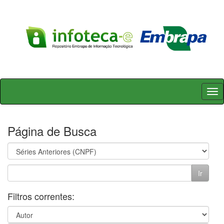
Skip
navigation
Página de Busca
Filtros correntes: