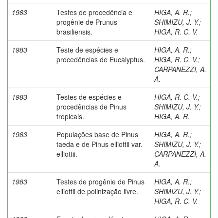
1983
Testes de procedência e
HIGA, A. R.
;
progênie de Prunus
SHIMIZU, J. Y.
;
brasiliensis.
HIGA, R. C. V.
1983
Teste de espécies e
HIGA, A. R.
;
procedências de Eucalyptus.
HIGA, R. C. V.
;
CARPANEZZI, A.
A.
1983
Testes de espécies e
HIGA, R. C. V.
;
procedências de Pinus
SHIMIZU, J. Y.
;
tropicais.
HIGA, A. R.
1983
Populações base de Pinus
HIGA, A. R.
;
taeda e de Pinus elliottii var.
SHIMIZU, J. Y.
;
elliottii.
CARPANEZZI, A.
A.
1983
Testes de progênie de Pinus
HIGA, A. R.
;
elliottii de polinização livre.
SHIMIZU, J. Y.
;
HIGA, R. C. V.