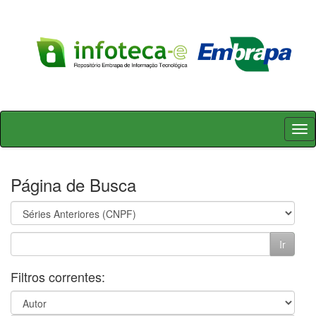
Skip
navigation
Página de Busca
Filtros correntes: