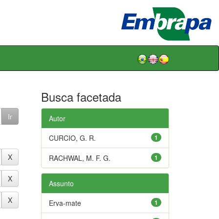
Busca facetada
Autor
CURCIO, G. R.
1
RACHWAL, M. F. G.
1
Assunto
Erva-mate
1