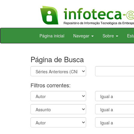
Skip
Página inicial
Navegar
Sobre
Est
navigation
Página de Busca
Filtros correntes: