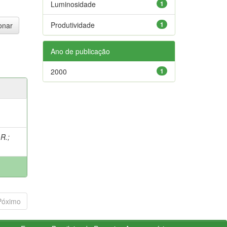
Luminosidade
1
Produtividade
1
Ano de publicação
2000
1
 R.
;
Póximo