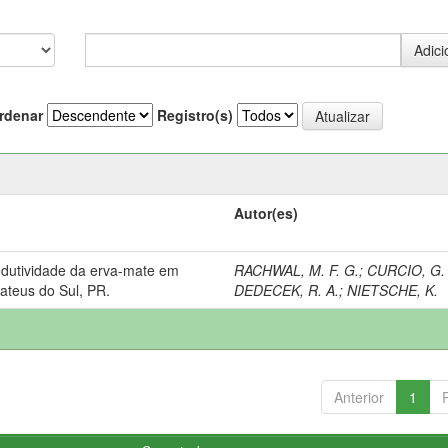
rdenar
Registro(s)
Autor(es)
rodutividade da erva-mate em
RACHWAL, M. F. G.
;
CURCIO, G.
ateus do Sul, PR.
DEDECEK, R. A.
;
NIETSCHE, K.
Anterior
1