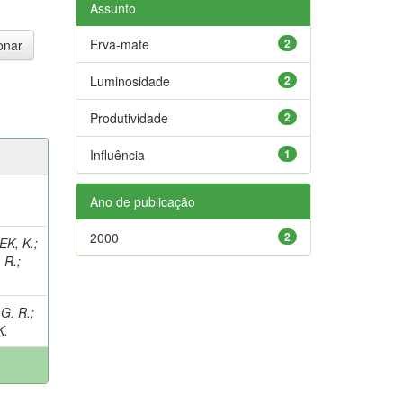
Assunto
Erva-mate
2
Luminosidade
2
Produtividade
2
Influência
1
Ano de publicação
2000
2
K, K.
;
 R.
;
G. R.
;
K.