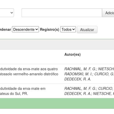
rdenar
Registro(s)
Autor(es)
odutividade da erva-mate aos quatro
RACHWAL, M. F. G.
;
NIETSCHE
tossolo vermelho-amarelo distrófico
RADOMSKI, M. I.
;
CURCIO, G.
DEDECEK, R. A.
rodutividade da erva-mate em
RACHWAL, M. F. G.
;
CURCIO, 
ateus do Sul, PR.
DEDECEK, R. A.
;
NIETSCHE, 