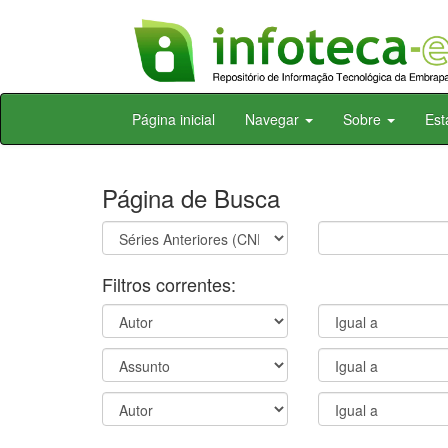
Skip
Página inicial
Navegar
Sobre
Est
navigation
Página de Busca
Filtros correntes: