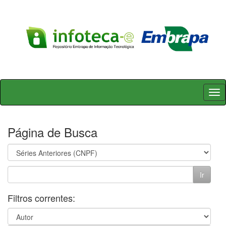
Skip
navigation
Página de Busca
Filtros correntes: