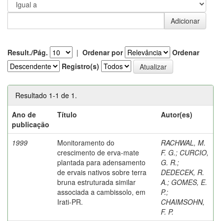
Result./Pág.
|
Ordenar por
Ordenar
Registro(s)
Resultado 1-1 de 1.
Ano de
Título
Autor(es)
publicação
1999
Monitoramento do
RACHWAL, M.
crescimento de erva-mate
F. G.
;
CURCIO,
plantada para adensamento
G. R.
;
de ervais nativos sobre terra
DEDECEK, R.
bruna estruturada similar
A.
;
GOMES, E.
associada a cambissolo, em
P.
;
Irati-PR.
CHAIMSOHN,
F. P.