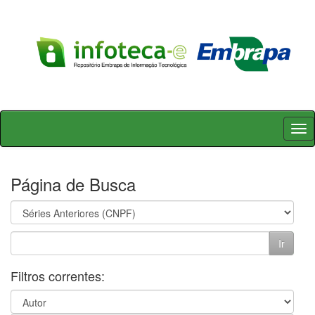
Skip
navigation
Página de Busca
Filtros correntes: