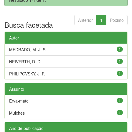
Anterior
1
Póximo
Busca facetada
Autor
MEDRADO, M. J. S.
1
NEIVERTH, D. D.
1
PHILIPOVSKY, J. F.
1
Assunto
Erva-mate
1
Mulches
1
Ano de publicação