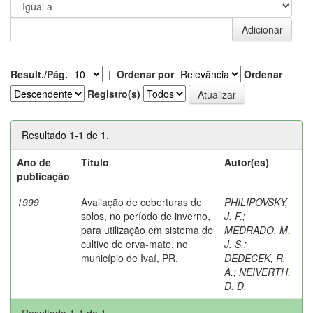
Result./Pág.
|
Ordenar por
Ordenar
Registro(s)
Resultado 1-1 de 1.
Ano de
Título
Autor(es)
publicação
1999
Avaliação de coberturas de
PHILIPOVSKY,
solos, no período de inverno,
J. F.
;
para utilização em sistema de
MEDRADO, M.
cultivo de erva-mate, no
J. S.
;
município de Ivaí, PR.
DEDECEK, R.
A.
;
NEIVERTH,
D. D.
Resultado 1-1 de 1.