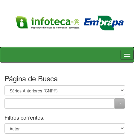
Skip
navigation
Página de Busca
Filtros correntes: