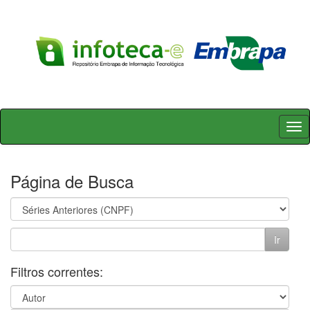
Skip
navigation
Página de Busca
Filtros correntes: