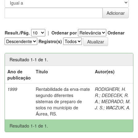
Result./Pág.
|
Ordenar por
Ordenar
Registro(s)
Resultado 1-1 de 1.
Ano de
Título
Autor(es)
publicação
1999
Rentabilidade da erva-mate
RODIGHERI, H.
segundo diferentes
R.
;
DEDECEK, R.
sistemas de preparo de
A.
;
MEDRADO, M.
solos no município de
J. S.
;
WACZUK, A.
Áurea, RS.
Resultado 1-1 de 1.