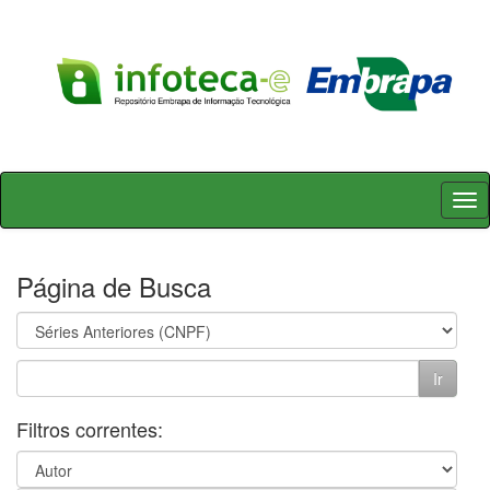
Skip
navigation
Página de Busca
Filtros correntes: