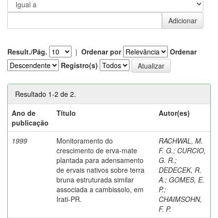
Result./Pág.
|
Ordenar por
Ordenar
Registro(s)
Resultado 1-2 de 2.
Ano de
Título
Autor(es)
publicação
1999
Monitoramento do
RACHWAL, M.
crescimento de erva-mate
F. G.
;
CURCIO,
plantada para adensamento
G. R.
;
de ervais nativos sobre terra
DEDECEK, R.
bruna estruturada similar
A.
;
GOMES, E.
associada a cambissolo, em
P.
;
Irati-PR.
CHAIMSOHN,
F. P.