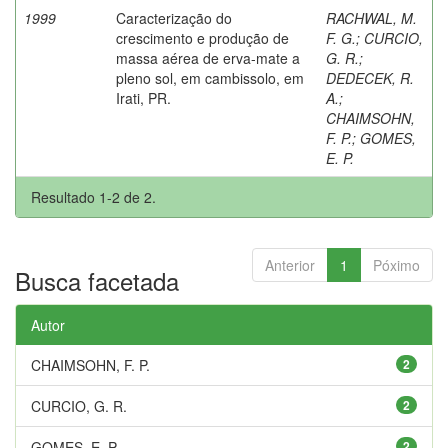
1999
Caracterização do
RACHWAL, M.
crescimento e produção de
F. G.
;
CURCIO,
massa aérea de erva-mate a
G. R.
;
pleno sol, em cambissolo, em
DEDECEK, R.
Irati, PR.
A.
;
CHAIMSOHN,
F. P.
;
GOMES,
E. P.
Resultado 1-2 de 2.
Anterior
1
Póximo
Busca facetada
Autor
CHAIMSOHN, F. P.
2
CURCIO, G. R.
2
GOMES, E. P.
2