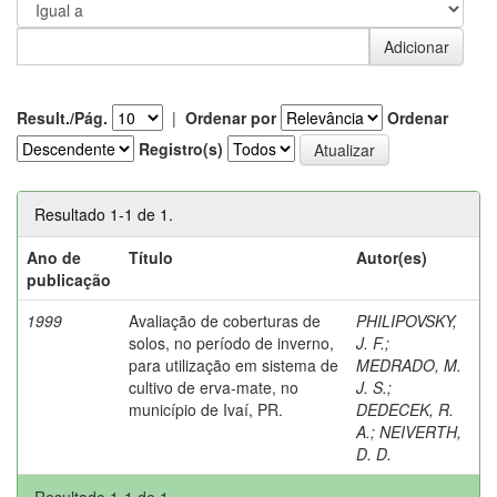
Result./Pág.
|
Ordenar por
Ordenar
Registro(s)
Resultado 1-1 de 1.
Ano de
Título
Autor(es)
publicação
1999
Avaliação de coberturas de
PHILIPOVSKY,
solos, no período de inverno,
J. F.
;
para utilização em sistema de
MEDRADO, M.
cultivo de erva-mate, no
J. S.
;
município de Ivaí, PR.
DEDECEK, R.
A.
;
NEIVERTH,
D. D.
Resultado 1-1 de 1.