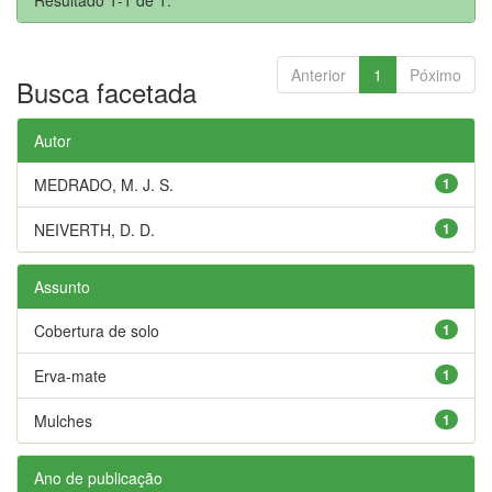
Anterior
1
Póximo
Busca facetada
Autor
MEDRADO, M. J. S.
1
NEIVERTH, D. D.
1
Assunto
Cobertura de solo
1
Erva-mate
1
Mulches
1
Ano de publicação