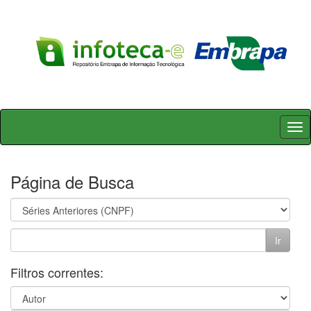
Skip
navigation
Página de Busca
Filtros correntes: