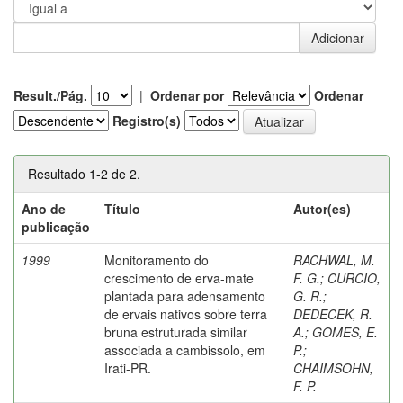
Result./Pág.
|
Ordenar por
Ordenar
Registro(s)
Resultado 1-2 de 2.
Ano de
Título
Autor(es)
publicação
1999
Monitoramento do
RACHWAL, M.
crescimento de erva-mate
F. G.
;
CURCIO,
plantada para adensamento
G. R.
;
de ervais nativos sobre terra
DEDECEK, R.
bruna estruturada similar
A.
;
GOMES, E.
associada a cambissolo, em
P.
;
Irati-PR.
CHAIMSOHN,
F. P.