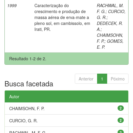
1999
Caracterização do
RACHWAL, M.
crescimento e produção de
F. G.
;
CURCIO,
massa aérea de erva-mate a
G. R.
;
pleno sol, em cambissolo, em
DEDECEK, R.
Irati, PR.
A.
;
CHAIMSOHN,
F. P.
;
GOMES,
E. P.
Resultado 1-2 de 2.
Anterior
1
Póximo
Busca facetada
Autor
CHAIMSOHN, F. P.
2
CURCIO, G. R.
2
RACHWAL, M. F. G.
2