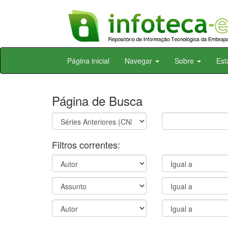
Skip
Página inicial
Navegar
Sobre
Est
navigation
Página de Busca
Filtros correntes: