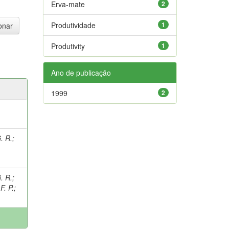
Erva-mate
2
Produtividade
1
Produtivity
1
Ano de publicação
1999
2
. R.
;
;
. R.
;
. P.
;