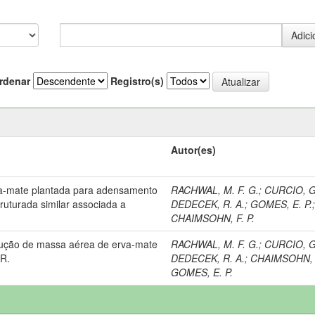
rdenar
Registro(s)
Autor(es)
va-mate plantada para adensamento
RACHWAL, M. F. G.
;
CURCIO, G
truturada similar associada a
DEDECEK, R. A.
;
GOMES, E. P.
CHAIMSOHN, F. P.
dução de massa aérea de erva-mate
RACHWAL, M. F. G.
;
CURCIO, G
PR.
DEDECEK, R. A.
;
CHAIMSOHN, F
GOMES, E. P.