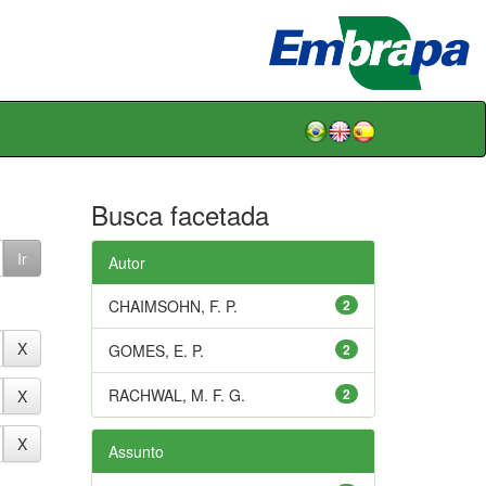
Busca facetada
Autor
CHAIMSOHN, F. P.
2
GOMES, E. P.
2
RACHWAL, M. F. G.
2
Assunto