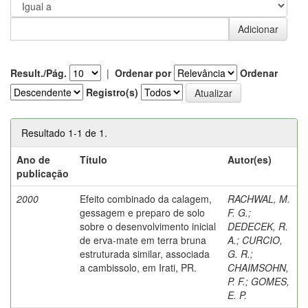
Result./Pág.
|
Ordenar por
Ordenar
Registro(s)
Resultado 1-1 de 1.
Ano de
Título
Autor(es)
publicação
2000
Efeito combinado da calagem,
RACHWAL, M.
gessagem e preparo de solo
F. G.
;
sobre o desenvolvimento inicial
DEDECEK, R.
de erva-mate em terra bruna
A.
;
CURCIO,
estruturada similar, associada
G. R.
;
a cambissolo, em Irati, PR.
CHAIMSOHN,
P. F.
;
GOMES,
E. P.