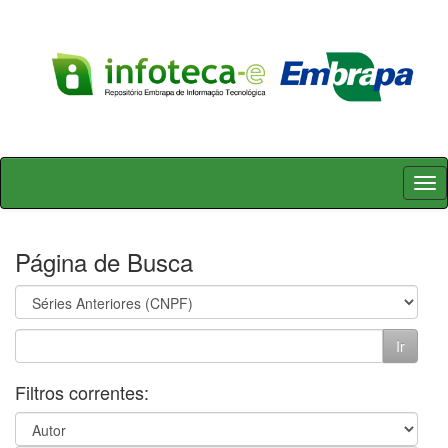
Skip
navigation
Página de Busca
Filtros correntes: