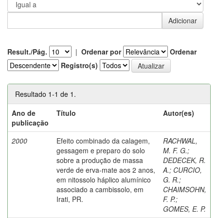
Result./Pág.
|
Ordenar por
Ordenar
Registro(s)
Resultado 1-1 de 1.
Ano de
Título
Autor(es)
publicação
2000
Efeito combinado da calagem,
RACHWAL,
gessagem e preparo do solo
M. F. G.
;
sobre a produção de massa
DEDECEK, R.
verde de erva-mate aos 2 anos,
A.
;
CURCIO,
em nitossolo háplico alumínico
G. R.
;
associado a cambissolo, em
CHAIMSOHN,
Irati, PR.
F. P.
;
GOMES, E. P.