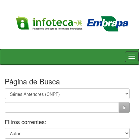
Skip
navigation
Página de Busca
Filtros correntes: