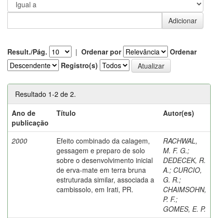
Result./Pág.
|
Ordenar por
Ordenar
Registro(s)
Resultado 1-2 de 2.
Ano de
Título
Autor(es)
publicação
2000
Efeito combinado da calagem,
RACHWAL,
gessagem e preparo de solo
M. F. G.
;
sobre o desenvolvimento inicial
DEDECEK, R.
de erva-mate em terra bruna
A.
;
CURCIO,
estruturada similar, associada a
G. R.
;
cambissolo, em Irati, PR.
CHAIMSOHN,
P. F.
;
GOMES, E. P.