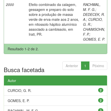
2000
Efeito combinado da calagem,
RACHWAL,
gessagem e preparo do solo
M. F. G.
;
sobre a produção de massa
DEDECEK, R.
verde de erva-mate aos 2 anos,
A.
;
CURCIO,
em nitossolo háplico alumínico
G. R.
;
associado a cambissolo, em
CHAIMSOHN,
Irati, PR.
F. P.
;
GOMES, E. P.
Resultado 1-2 de 2.
Anterior
1
Póximo
Busca facetada
Autor
CURCIO, G. R.
2
GOMES, E. P.
2
RACHWAL, M. F. G.
2