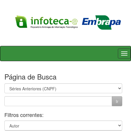
Skip
navigation
Página de Busca
Filtros correntes: