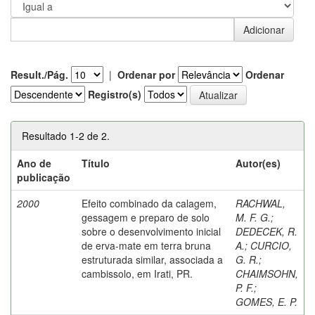
Result./Pág.
|
Ordenar por
Ordenar
Registro(s)
Resultado 1-2 de 2.
Ano de
Título
Autor(es)
publicação
2000
Efeito combinado da calagem,
RACHWAL,
gessagem e preparo de solo
M. F. G.
;
sobre o desenvolvimento inicial
DEDECEK, R.
de erva-mate em terra bruna
A.
;
CURCIO,
estruturada similar, associada a
G. R.
;
cambissolo, em Irati, PR.
CHAIMSOHN,
P. F.
;
GOMES, E. P.