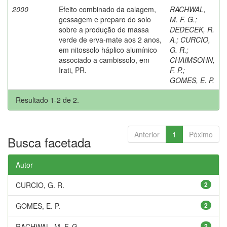
2000
Efeito combinado da calagem,
RACHWAL,
gessagem e preparo do solo
M. F. G.
;
sobre a produção de massa
DEDECEK, R.
verde de erva-mate aos 2 anos,
A.
;
CURCIO,
em nitossolo háplico alumínico
G. R.
;
associado a cambissolo, em
CHAIMSOHN,
Irati, PR.
F. P.
;
GOMES, E. P.
Resultado 1-2 de 2.
Anterior
1
Póximo
Busca facetada
Autor
CURCIO, G. R.
2
GOMES, E. P.
2
RACHWAL, M. F. G.
2