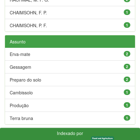
CHAIMSOHN, F. P.
1
CHAIMSOHN, P. F.
1
Assunto
Erva-mate
2
Gessagem
2
Preparo do solo
2
Cambissolo
1
Produção
1
Terra bruna
1
Indexado por