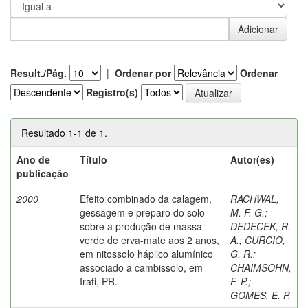
Result./Pág.
|
Ordenar por
Ordenar
Registro(s)
Resultado 1-1 de 1.
Ano de
Título
Autor(es)
publicação
2000
Efeito combinado da calagem,
RACHWAL,
gessagem e preparo do solo
M. F. G.
;
sobre a produção de massa
DEDECEK, R.
verde de erva-mate aos 2 anos,
A.
;
CURCIO,
em nitossolo háplico alumínico
G. R.
;
associado a cambissolo, em
CHAIMSOHN,
Irati, PR.
F. P.
;
GOMES, E. P.