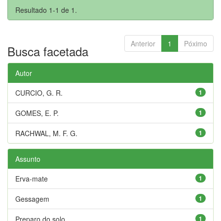
Resultado 1-1 de 1.
Anterior
1
Póximo
Busca facetada
Autor
CURCIO, G. R.
1
GOMES, E. P.
1
RACHWAL, M. F. G.
1
Assunto
Erva-mate
1
Gessagem
1
Preparo do solo
1