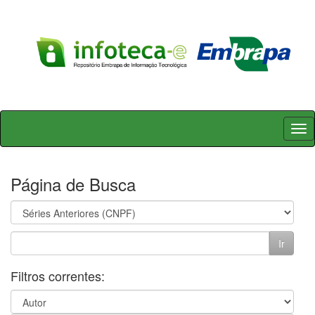
Skip
navigation
Página de Busca
Filtros correntes: