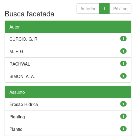
Anterior
1
Póximo
Busca facetada
Autor
CURCIO, G. R.
1
M. F. G.
1
RACHWAL
1
SIMON, A. A.
1
Assunto
Erosão Hídrica
1
Planting
1
Plantio
1