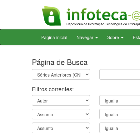
Skip
Página inicial
Navegar
Sobre
Est
navigation
Página de Busca
Filtros correntes: