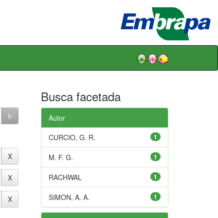
Busca facetada
Autor
CURCIO, G. R.
1
M. F. G.
1
RACHWAL
1
SIMON, A. A.
1