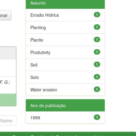
Assunto
Erosão Hídrica
1
Planting
1
Plantio
1
Produtivity
1
Soil
1
Solo
1
F. G.
;
Water erosion
1
Ano de publicação
1999
1
Póximo