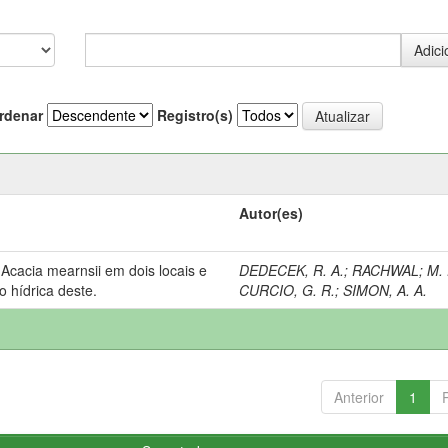
rdenar
Registro(s)
Autor(es)
Acacia mearnsii em dois locais e
DEDECEK, R. A.
;
RACHWAL
;
M. 
o hídrica deste.
CURCIO, G. R.
;
SIMON, A. A.
Anterior
1