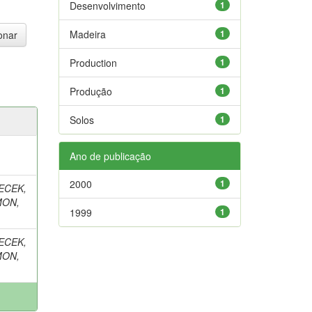
Desenvolvimento
1
Madeira
1
Production
1
Produção
1
Solos
1
Ano de publicação
2000
1
ECEK,
MON,
1999
1
ECEK,
MON,