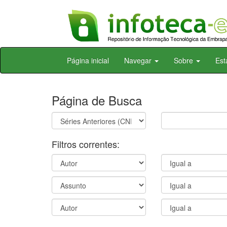
Skip
Página inicial
Navegar
Sobre
Est
navigation
Página de Busca
Filtros correntes: