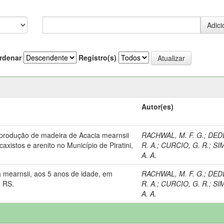
rdenar
Registro(s)
Autor(es)
produção de madeira de Acacia mearnsii
RACHWAL, M. F. G.
;
DED
xistos e arenito no Município de Piratini,
R. A.
;
CURCIO, G. R.
;
SI
A. A.
 mearnsii, aos 5 anos de idade, em
RACHWAL, M. F. G.
;
DED
, RS.
R. A.
;
CURCIO, G. R.
;
SI
A. A.