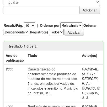
Result./Pág.
|
Ordenar por
Ordenar
Registro(s)
Resultado 1-3 de 3.
Ano de
Título
Autor(es)
publicação
2000
Caracterização do
RACHWAL,
desenvolvimento e produção de
M. F. G.
;
madeira de Acacia mearnsii com
DEDECEK,
5 anos, em solos derivados de
R. A.
;
micaxistos e arenito no Município
CURCIO, G.
de Piratini, RS.
R.
;
SIMON,
A. A.
1999
Produção de casca e tanino em
RACHWAL,