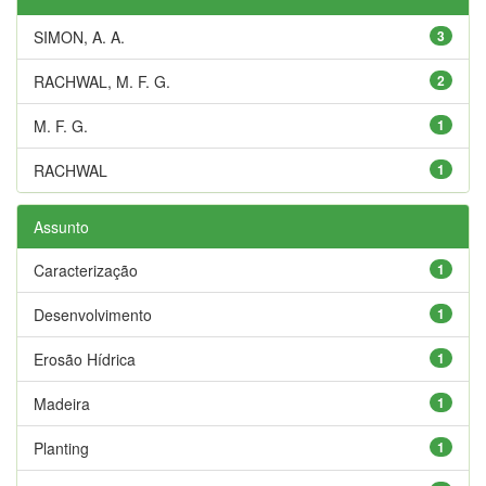
SIMON, A. A.
3
RACHWAL, M. F. G.
2
M. F. G.
1
RACHWAL
1
Assunto
Caracterização
1
Desenvolvimento
1
Erosão Hídrica
1
Madeira
1
Planting
1