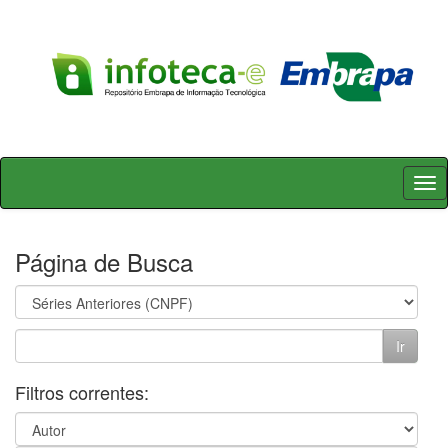
Skip
navigation
Página de Busca
Filtros correntes: