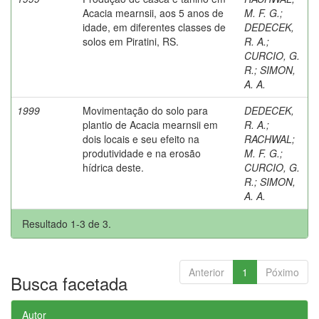
Acacia mearnsii, aos 5 anos de
M. F. G.
;
idade, em diferentes classes de
DEDECEK,
solos em Piratini, RS.
R. A.
;
CURCIO, G.
R.
;
SIMON,
A. A.
1999
Movimentação do solo para
DEDECEK,
plantio de Acacia mearnsii em
R. A.
;
dois locais e seu efeito na
RACHWAL
;
produtividade e na erosão
M. F. G.
;
hídrica deste.
CURCIO, G.
R.
;
SIMON,
A. A.
Resultado 1-3 de 3.
Anterior
1
Póximo
Busca facetada
Autor