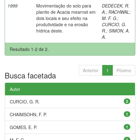
1999
Movimentação do solo para
DEDECEK, R.
plantio de Acacia mearnsii em
A.
;
RACHWAL
;
dois locais e seu efeito na
M. F. G.
;
produtividade e na erosão
CURCIO, G.
hídrica deste.
R.
;
SIMON, A.
A.
Resultado 1-2 de 2.
Anterior
1
Póximo
Busca facetada
Autor
CURCIO, G. R.
2
CHAIMSOHN, F. P.
1
GOMES, E. P.
1
M. F. G.
1