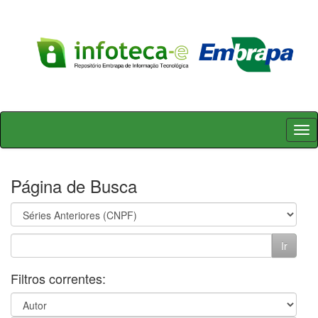
Skip
navigation
Página de Busca
Filtros correntes: