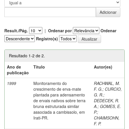
Result./Pág.
|
Ordenar por
Ordenar
Registro(s)
Resultado 1-2 de 2.
Ano de
Título
Autor(es)
publicação
1999
Monitoramento do
RACHWAL, M.
crescimento de erva-mate
F. G.
;
CURCIO,
plantada para adensamento
G. R.
;
de ervais nativos sobre terra
DEDECEK, R.
bruna estruturada similar
A.
;
GOMES, E.
associada a cambissolo, em
P.
;
Irati-PR.
CHAIMSOHN,
F. P.