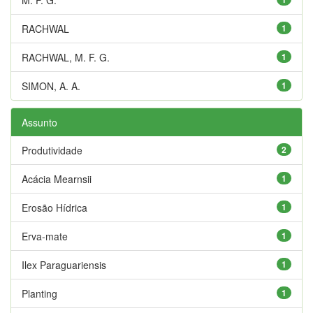
RACHWAL
1
RACHWAL, M. F. G.
1
SIMON, A. A.
1
Assunto
Produtividade
2
Acácia Mearnsii
1
Erosão Hídrica
1
Erva-mate
1
Ilex Paraguariensis
1
Planting
1