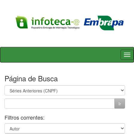
Skip
navigation
Página de Busca
Filtros correntes: