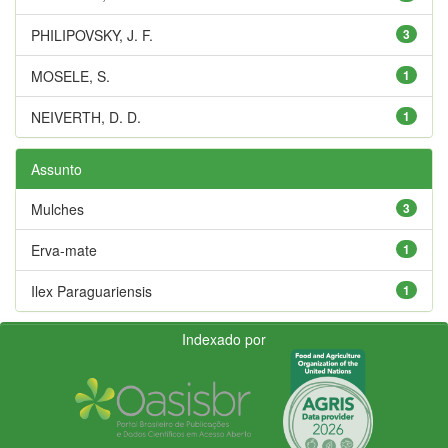
PHILIPOVSKY, J. F.
3
MOSELE, S.
1
NEIVERTH, D. D.
1
Assunto
Mulches
3
Erva-mate
1
Ilex Paraguariensis
1
Indexado por