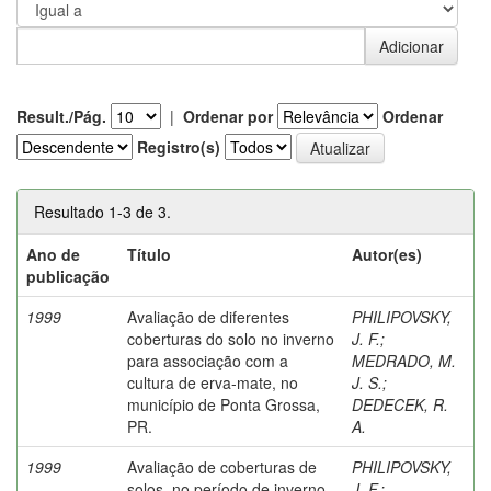
Result./Pág.
|
Ordenar por
Ordenar
Registro(s)
Resultado 1-3 de 3.
Ano de
Título
Autor(es)
publicação
1999
Avaliação de diferentes
PHILIPOVSKY,
coberturas do solo no inverno
J. F.
;
para associação com a
MEDRADO, M.
cultura de erva-mate, no
J. S.
;
município de Ponta Grossa,
DEDECEK, R.
PR.
A.
1999
Avaliação de coberturas de
PHILIPOVSKY,
solos, no período de inverno,
J. F.
;