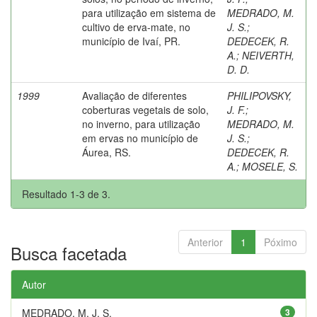
para utilização em sistema de
MEDRADO, M.
cultivo de erva-mate, no
J. S.
;
município de Ivaí, PR.
DEDECEK, R.
A.
;
NEIVERTH,
D. D.
1999
Avaliação de diferentes
PHILIPOVSKY,
coberturas vegetais de solo,
J. F.
;
no inverno, para utilização
MEDRADO, M.
em ervas no município de
J. S.
;
Áurea, RS.
DEDECEK, R.
A.
;
MOSELE, S.
Resultado 1-3 de 3.
Anterior
1
Póximo
Busca facetada
Autor
MEDRADO, M. J. S.
3