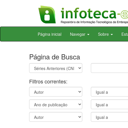
Skip
Página inicial
Navegar
Sobre
Est
navigation
Página de Busca
Filtros correntes: