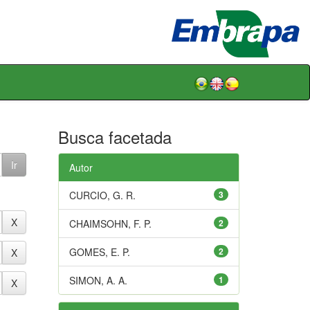
Busca facetada
Autor
CURCIO, G. R.
3
CHAIMSOHN, F. P.
2
GOMES, E. P.
2
SIMON, A. A.
1