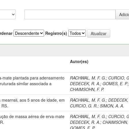
rdenar
Registro(s)
Autor(es)
va-mate plantada para adensamento
RACHWAL, M. F. G.
;
CURCIO, G
truturada similar associada a
DEDECEK, R. A.
;
GOMES, E. P.
CHAIMSOHN, F. P.
 mearnsii, aos 5 anos de idade, em
RACHWAL, M. F. G.
;
DEDECEK, 
, RS.
CURCIO, G. R.
;
SIMON, A. A.
dução de massa aérea de erva-mate
RACHWAL, M. F. G.
;
CURCIO, G
PR.
DEDECEK, R. A.
;
CHAIMSOHN, F
GOMES, E. P.