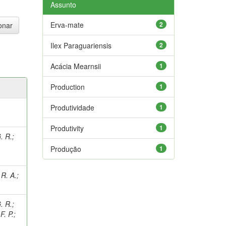
Assunto
Erva-mate
2
Ilex Paraguariensis
2
Acácia Mearnsii
1
Production
1
Produtividade
1
Produtivity
1
. R.
;
;
Produção
1
R. A.
;
. R.
;
. P.
;