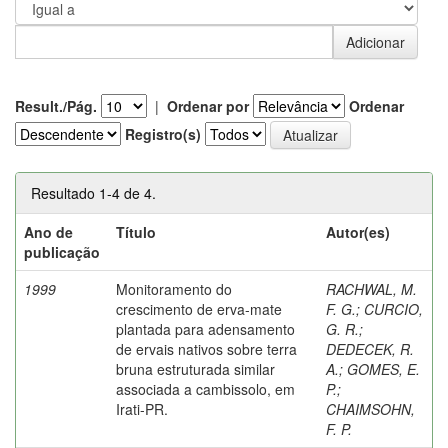
Result./Pág.
|
Ordenar por
Ordenar
Registro(s)
Resultado 1-4 de 4.
Ano de
Título
Autor(es)
publicação
1999
Monitoramento do
RACHWAL, M.
crescimento de erva-mate
F. G.
;
CURCIO,
plantada para adensamento
G. R.
;
de ervais nativos sobre terra
DEDECEK, R.
bruna estruturada similar
A.
;
GOMES, E.
associada a cambissolo, em
P.
;
Irati-PR.
CHAIMSOHN,
F. P.