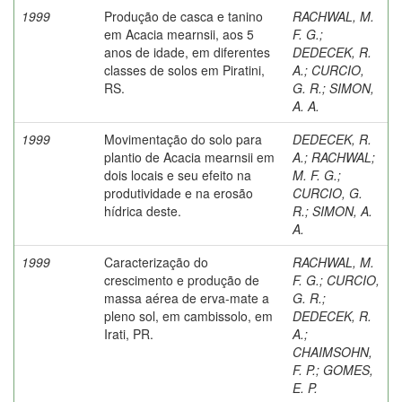
1999
Produção de casca e tanino
RACHWAL, M.
em Acacia mearnsii, aos 5
F. G.
;
anos de idade, em diferentes
DEDECEK, R.
classes de solos em Piratini,
A.
;
CURCIO,
RS.
G. R.
;
SIMON,
A. A.
1999
Movimentação do solo para
DEDECEK, R.
plantio de Acacia mearnsii em
A.
;
RACHWAL
;
dois locais e seu efeito na
M. F. G.
;
produtividade e na erosão
CURCIO, G.
hídrica deste.
R.
;
SIMON, A.
A.
1999
Caracterização do
RACHWAL, M.
crescimento e produção de
F. G.
;
CURCIO,
massa aérea de erva-mate a
G. R.
;
pleno sol, em cambissolo, em
DEDECEK, R.
Irati, PR.
A.
;
CHAIMSOHN,
F. P.
;
GOMES,
E. P.