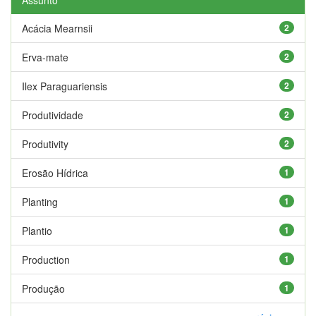
Acácia Mearnsii
2
Erva-mate
2
Ilex Paraguariensis
2
Produtividade
2
Produtivity
2
Erosão Hídrica
1
Planting
1
Plantio
1
Production
1
Produção
1