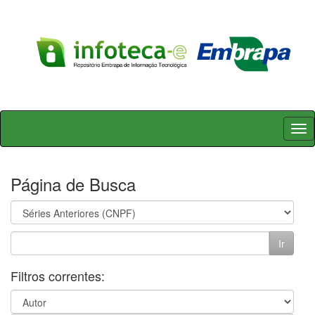
Skip
navigation
Página de Busca
Filtros correntes: