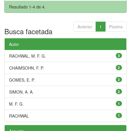
Resultado 1-4 de 4.
Anterior
1
Póximo
Busca facetada
Autor
RACHWAL, M. F. G.
3
CHAIMSOHN, F. P.
2
GOMES, E. P.
2
SIMON, A. A.
2
M. F. G.
1
RACHWAL
1
Assunto