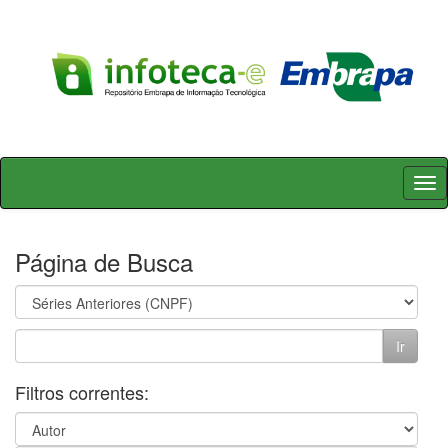
Skip
navigation
Página de Busca
Filtros correntes: