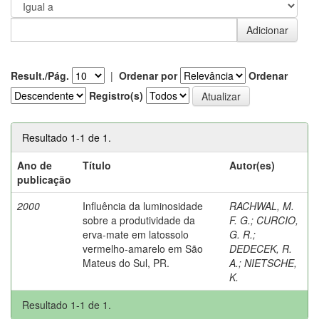
Result./Pág.
|
Ordenar por
Ordenar
Registro(s)
Resultado 1-1 de 1.
Ano de
Título
Autor(es)
publicação
2000
Influência da luminosidade
RACHWAL, M.
sobre a produtividade da
F. G.
;
CURCIO,
erva-mate em latossolo
G. R.
;
vermelho-amarelo em São
DEDECEK, R.
Mateus do Sul, PR.
A.
;
NIETSCHE,
K.
Resultado 1-1 de 1.