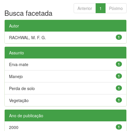
Anterior
1
Póximo
Busca facetada
Autor
RACHWAL, M. F. G.
1
Assunto
Erva-mate
1
Manejo
1
Perda de solo
1
Vegetação
1
Ano de publicação
2000
1