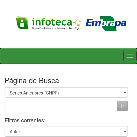
Skip
navigation
Página de Busca
Filtros correntes: