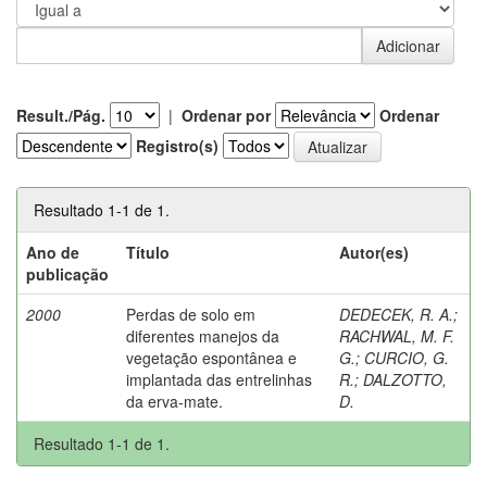
Result./Pág.
|
Ordenar por
Ordenar
Registro(s)
Resultado 1-1 de 1.
Ano de
Título
Autor(es)
publicação
2000
Perdas de solo em
DEDECEK, R. A.
;
diferentes manejos da
RACHWAL, M. F.
vegetação espontânea e
G.
;
CURCIO, G.
implantada das entrelinhas
R.
;
DALZOTTO,
da erva-mate.
D.
Resultado 1-1 de 1.