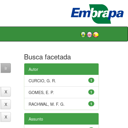
Busca facetada
Autor
CURCIO, G. R.
1
GOMES, E. P.
1
RACHWAL, M. F. G.
1
Assunto