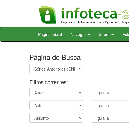
Skip
Página inicial
Navegar
Sobre
Est
navigation
Página de Busca
Filtros correntes: