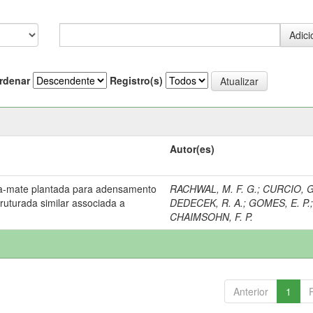
rdenar
Registro(s)
Autor(es)
va-mate plantada para adensamento
RACHWAL, M. F. G.
;
CURCIO, G
truturada similar associada a
DEDECEK, R. A.
;
GOMES, E. P.
CHAIMSOHN, F. P.
Anterior
1