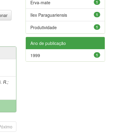
Erva-mate
1
Ilex Paraguariensis
1
Produtividade
1
Ano de publicação
1999
1
. R.
;
;
Póximo