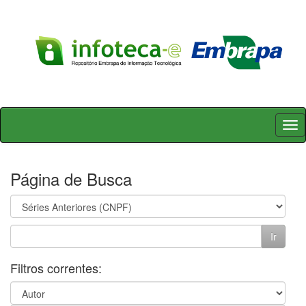
Skip
navigation
Página de Busca
Filtros correntes: