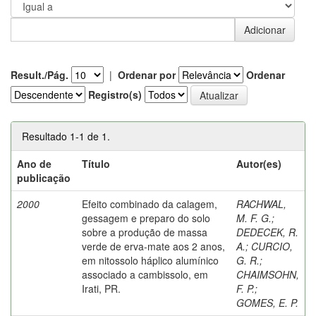
Result./Pág.
|
Ordenar por
Ordenar
Registro(s)
Resultado 1-1 de 1.
Ano de
Título
Autor(es)
publicação
2000
Efeito combinado da calagem,
RACHWAL,
gessagem e preparo do solo
M. F. G.
;
sobre a produção de massa
DEDECEK, R.
verde de erva-mate aos 2 anos,
A.
;
CURCIO,
em nitossolo háplico alumínico
G. R.
;
associado a cambissolo, em
CHAIMSOHN,
Irati, PR.
F. P.
;
GOMES, E. P.