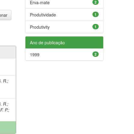
Erva-mate
2
Produtividade
1
Produtivity
1
Ano de publicação
1999
2
. R.
;
;
. R.
;
. P.
;