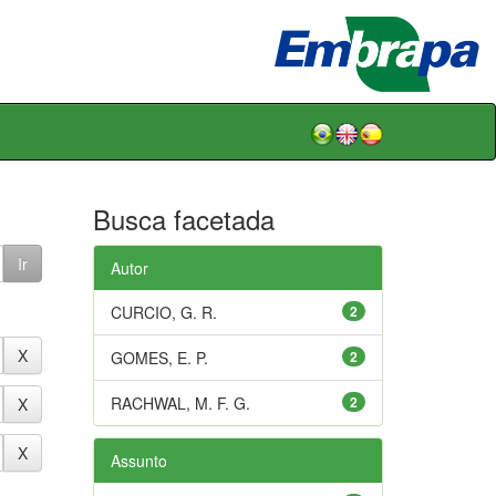
Busca facetada
Autor
CURCIO, G. R.
2
GOMES, E. P.
2
RACHWAL, M. F. G.
2
Assunto