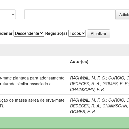
rdenar
Registro(s)
Autor(es)
va-mate plantada para adensamento
RACHWAL, M. F. G.
;
CURCIO, G
truturada similar associada a
DEDECEK, R. A.
;
GOMES, E. P.
CHAIMSOHN, F. P.
dução de massa aérea de erva-mate
RACHWAL, M. F. G.
;
CURCIO, G
PR.
DEDECEK, R. A.
;
CHAIMSOHN, F
GOMES, E. P.