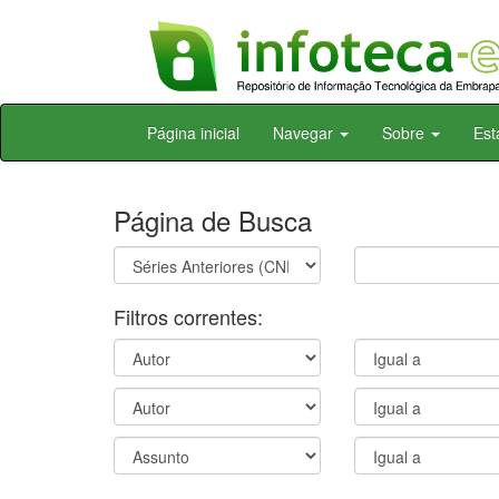
Skip
Página inicial
Navegar
Sobre
Est
navigation
Página de Busca
Filtros correntes: