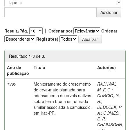
Result./Pág.
|
Ordenar por
Ordenar
Registro(s)
Resultado 1-3 de 3.
Ano de
Título
Autor(es)
publicação
1999
Monitoramento do crescimento
RACHWAL,
de erva-mate plantada para
M. F. G.
;
adensamento de ervais nativos
CURCIO, G.
sobre terra bruna estruturada
R.
;
similar associada a cambissolo,
DEDECEK, R.
em Irati-PR.
A.
;
GOMES,
E. P.
;
CHAIMSOHN,