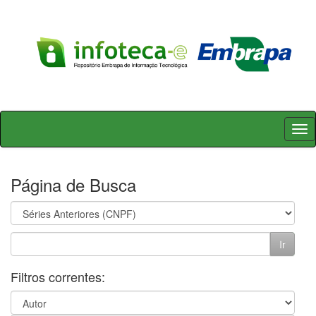
Skip
navigation
Página de Busca
Filtros correntes: