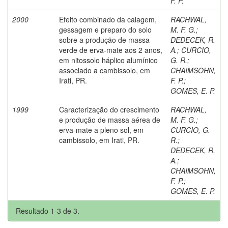
F. P.
2000
Efeito combinado da calagem,
RACHWAL,
gessagem e preparo do solo
M. F. G.
;
sobre a produção de massa
DEDECEK, R.
verde de erva-mate aos 2 anos,
A.
;
CURCIO,
em nitossolo háplico alumínico
G. R.
;
associado a cambissolo, em
CHAIMSOHN,
Irati, PR.
F. P.
;
GOMES, E. P.
1999
Caracterização do crescimento
RACHWAL,
e produção de massa aérea de
M. F. G.
;
erva-mate a pleno sol, em
CURCIO, G.
cambissolo, em Irati, PR.
R.
;
DEDECEK, R.
A.
;
CHAIMSOHN,
F. P.
;
GOMES, E. P.
Resultado 1-3 de 3.