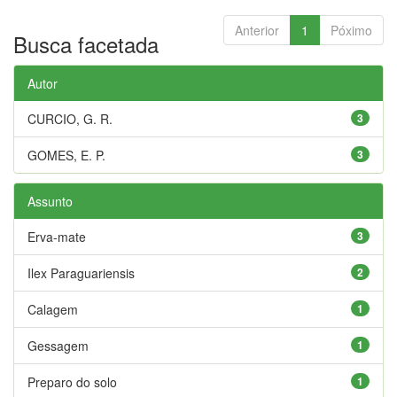
Anterior
1
Póximo
Busca facetada
Autor
CURCIO, G. R.
3
GOMES, E. P.
3
Assunto
Erva-mate
3
Ilex Paraguariensis
2
Calagem
1
Gessagem
1
Preparo do solo
1