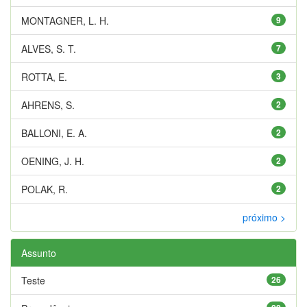
MONTAGNER, L. H.
9
ALVES, S. T.
7
ROTTA, E.
3
AHRENS, S.
2
BALLONI, E. A.
2
OENING, J. H.
2
POLAK, R.
2
próximo >
Assunto
Teste
26