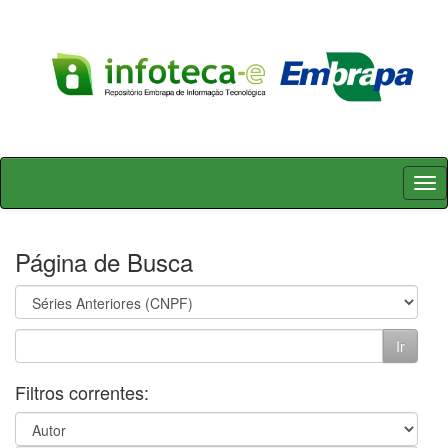
Skip
navigation
Página de Busca
Filtros correntes: