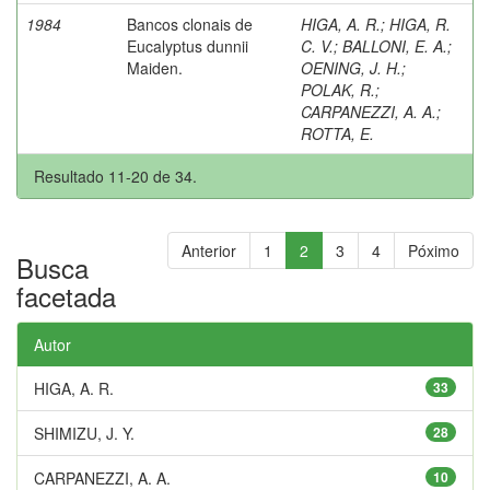
1984
Bancos clonais de
HIGA, A. R.
;
HIGA, R.
Eucalyptus dunnii
C. V.
;
BALLONI, E. A.
;
Maiden.
OENING, J. H.
;
POLAK, R.
;
CARPANEZZI, A. A.
;
ROTTA, E.
Resultado 11-20 de 34.
Anterior
1
2
3
4
Póximo
Busca
facetada
Autor
HIGA, A. R.
33
SHIMIZU, J. Y.
28
CARPANEZZI, A. A.
10