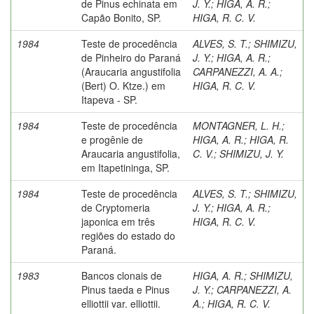
de Pinus echinata em
J. Y.
;
HIGA, A. R.
;
Capão Bonito, SP.
HIGA, R. C. V.
1984
Teste de procedência
ALVES, S. T.
;
SHIMIZU,
de Pinheiro do Paraná
J. Y.
;
HIGA, A. R.
;
(Araucaria angustifolia
CARPANEZZI, A. A.
;
(Bert) O. Ktze.) em
HIGA, R. C. V.
Itapeva - SP.
1984
Teste de procedência
MONTAGNER, L. H.
;
e progênie de
HIGA, A. R.
;
HIGA, R.
Araucaria angustifolia,
C. V.
;
SHIMIZU, J. Y.
em Itapetininga, SP.
1984
Teste de procedência
ALVES, S. T.
;
SHIMIZU,
de Cryptomeria
J. Y.
;
HIGA, A. R.
;
japonica em três
HIGA, R. C. V.
regiões do estado do
Paraná.
1983
Bancos clonais de
HIGA, A. R.
;
SHIMIZU,
Pinus taeda e Pinus
J. Y.
;
CARPANEZZI, A.
elliottii var. elliottii.
A.
;
HIGA, R. C. V.