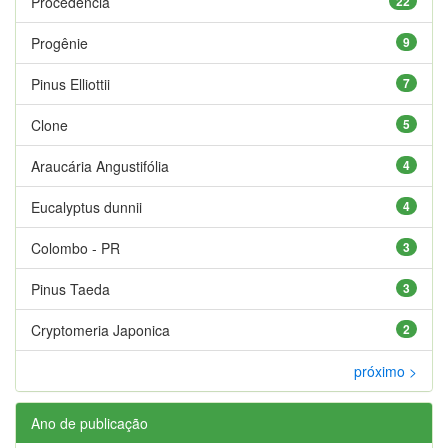
Procedência
22
Progênie
9
Pinus Elliottii
7
Clone
5
Araucária Angustifólia
4
Eucalyptus dunnii
4
Colombo - PR
3
Pinus Taeda
3
Cryptomeria Japonica
2
próximo >
Ano de publicação