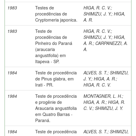
1983
Testes de
HIGA, R. C. V.
;
procedências de
SHIMIZU, J. Y.
;
HIGA,
Cryptomeria japonica.
A. R.
1983
Teste de
HIGA, R. C. V.
;
procedências de
SHIMIZU, J. Y.
;
HIGA,
Pinheiro do Paraná
A. R.
;
CARPANEZZI, A.
(araucaria
A.
angustifolia) em
Itapeva - SP.
1984
Teste de procedência
ALVES, S. T.
;
SHIMIZU,
de Pinus glabra, em
J. Y.
;
HIGA, A. R.
;
Irati - PR.
HIGA, R. C. V.
1984
Teste de procedência
MONTAGNER, L. H.
;
e progênie de
HIGA, A. R.
;
HIGA, R.
Araucaria angustifolia
C. V.
;
SHIMIZU, J. Y.
em Quatro Barras -
Paraná.
1984
Teste de procedência
ALVES, S. T.
;
SHIMIZU,