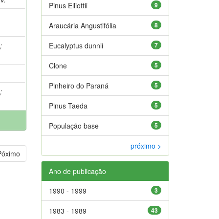
Pinus Elliottii
9
Araucária Angustifólia
8
.
;
Eucalyptus dunnii
7
Clone
5
Pinheiro do Paraná
5
.
;
Pinus Taeda
5
População base
5
próximo >
Póximo
Ano de publicação
1990 - 1999
3
1983 - 1989
43