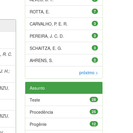
ROTTA, E.
7
CARVALHO, P. E. R.
3
PEREIRA, J. C. D.
3
SCHAITZA, E. G.
3
, R. C.
AHRENS, S.
2
J. H.
;
próximo >
IZU,
Assunto
Teste
28
Procedência
25
IZU,
Progênie
12
V.