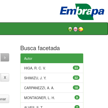
Busca facetada
Autor
HIGA, R. C. V.
33
SHIMIZU, J. Y.
32
CARPANEZZI, A. A.
18
MONTAGNER, L. H.
9
ALVES, S. T.
7