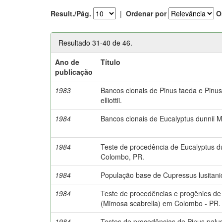
Result./Pág.
|
Ordenar por
O
Resultado 31-40 de 46.
Ano de
Título
publicação
1983
Bancos clonais de Pinus taeda e Pinus el
elliottii.
1984
Bancos clonais de Eucalyptus dunnii 
1984
Teste de procedência de Eucalyptus d
Colombo, PR.
1984
População base de Cupressus lusitanic
1984
Teste de procedências e progênies de
(Mimosa scabrella) em Colombo - PR.
1984
Testes de procedências de Pinus palus