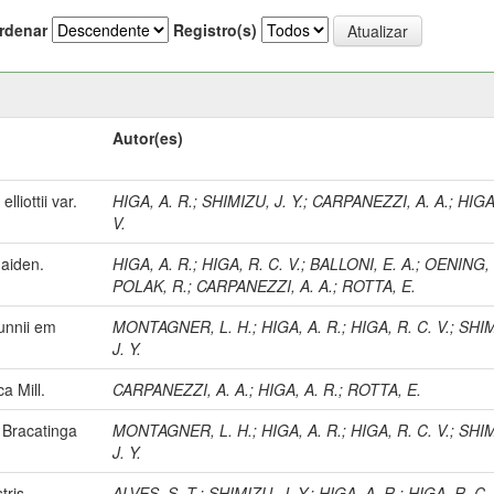
rdenar
Registro(s)
Autor(es)
liottii var.
HIGA, A. R.
;
SHIMIZU, J. Y.
;
CARPANEZZI, A. A.
;
HIGA
V.
Maiden.
HIGA, A. R.
;
HIGA, R. C. V.
;
BALLONI, E. A.
;
OENING, 
POLAK, R.
;
CARPANEZZI, A. A.
;
ROTTA, E.
unnii em
MONTAGNER, L. H.
;
HIGA, A. R.
;
HIGA, R. C. V.
;
SHIM
J. Y.
a Mill.
CARPANEZZI, A. A.
;
HIGA, A. R.
;
ROTTA, E.
 Bracatinga
MONTAGNER, L. H.
;
HIGA, A. R.
;
HIGA, R. C. V.
;
SHIM
J. Y.
tris.
ALVES, S. T.
;
SHIMIZU, J. Y.
;
HIGA, A. R.
;
HIGA, R. C. 